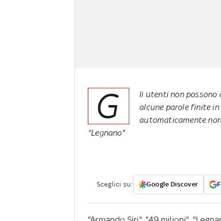
G
li utenti non possono 
alcune parole finite in
automaticamente non v
"Legnano"
Sceglici su:
Google Discover
F
"Armando Siri", "49 milioni", "Legna