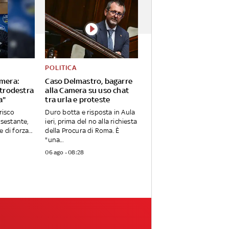
POLITICA
amera:
Caso Delmastro, bagarre
ntrodestra
alla Camera su uso chat
a"
tra urla e proteste
risco
Duro botta e risposta in Aula
 sestante,
ieri, prima del no alla richiesta
 di forza...
della Procura di Roma. È
"una...
06 ago - 08:28