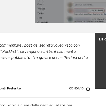
DI
commentare i post del segretario leghista con
 "blacklist": se vengono scritte, il commento
iene pubblicato. Tra queste anche "Berlusconi" e
onti Preferite
CONDIVIDI
no". Sono alcune delle parole vietate nei