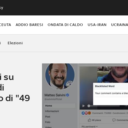
ky
CEUTA
ADDIO BARESI
ONDATA DI CALDO
USA-IRAN
UCRAIN
i
Elezioni
 su
i
o di "49