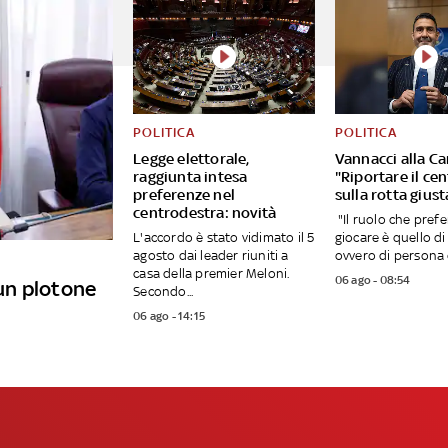
POLITICA
POLITICA
Legge elettorale,
Vannacci alla C
raggiunta intesa
"Riportare il ce
preferenze nel
sulla rotta giust
centrodestra: novità
"Il ruolo che prefe
L'accordo è stato vidimato il 5
giocare è quello di
agosto dai leader riuniti a
ovvero di persona e
casa della premier Meloni.
06 ago - 08:54
un plotone
Secondo...
06 ago - 14:15