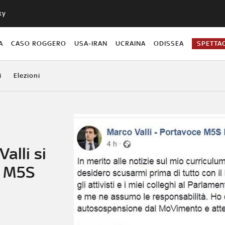
ky
A
CASO ROGGERO
USA-IRAN
UCRAINA
ODISSEA
SPETTA
i
Elezioni
alli si
l M5S