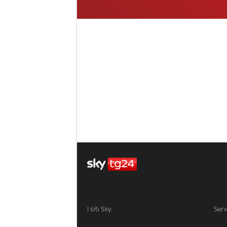
I siti Sky:
Serv