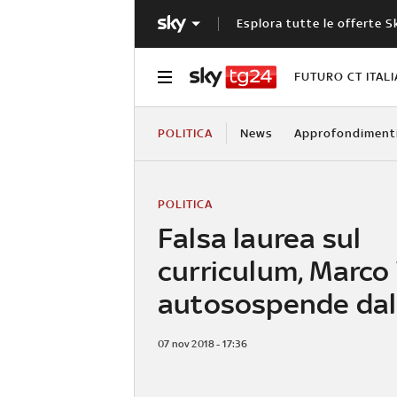
Esplora tutte le offerte S
FUTURO CT ITALI
POLITICA
News
Approfondiment
POLITICA
Falsa laurea sul
curriculum, Marco V
autosospende da
07 nov 2018 - 17:36