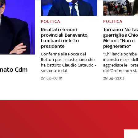
POLITICA
POLITICA
Risultati elezioni
Tornano i No Tav
provinciali Benevento,
guerriglia a Chi
Lombardi rieletto
Meloni: "Non ci
presidente
piegheremo"
Conferma alla Rocca dei
"Chi lancia bombe 
Rettori per il mastelliano che
incendia mezzi del
ha battuto Claudio Cataudo -
aggredisce le Forz
minato Cdm
sostenuto dal...
dell’Ordine non sta.
27 lug - 08:01
25 lug - 22:03