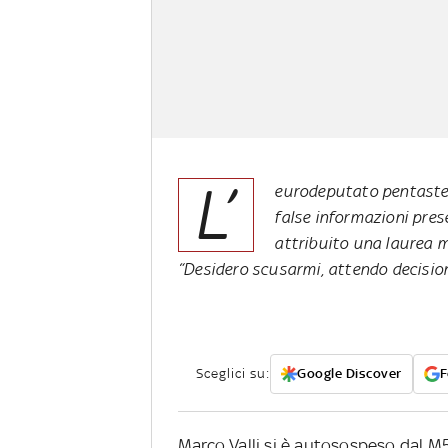
L’
eurodeputato pentastell
false informazioni pres
attribuito una laurea m
“Desidero scusarmi, attendo decisioni
Sceglici su:
Google Discover
F
Marco Valli si è autosospeso dal M5