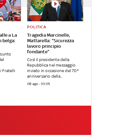
POLITICA
alle a La
Tragedia Marcinelle,
o belga:
Mattarella: “Sicurezza
lavoro principio
fondante”
esunto
del
Così il presidente della
Repubblica nel messaggio
 Fratelli
inviato in occasione del 70°
anniversario della...
08 ago - 10:05