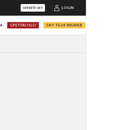
LOGIN
OFFERTE SKY
NA
SPETTACOLO
SKY TG24 INSIDER