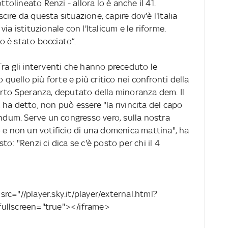
ttolineato Renzi - allora lo è anche il 41.
ire da questa situazione, capire dov'è l'Italia
ia istituzionale con l'Italicum e le riforme.
 è stato bocciato”.
Tra gli interventi che hanno preceduto le
 quello più forte e più critico nei confronti della
erto Speranza, deputato della minoranza dem. Il
ha detto, non può essere "la rivincita del capo
endum. Serve un congresso vero, sulla nostra
o e non un votificio di una domenica mattina", ha
o: "Renzi ci dica se c'è posto per chi il 4
rc="//player.sky.it/player/external.html?
fullscreen="true"></iframe>