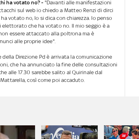
hi ha votato no? -
"Davanti alle manifestazioni
ttacchi sul web io chiedo a Matteo Renzi di dirci
 ha votato no, lo si dica con chiarezza. Io penso
elettorato che ha votato no. Il mio seggio è a
 non essere attaccato alla poltrona ma è
unci alle proprie idee".
e della Direzione Pd è arrivata la comunicazione
loni, che ha annunciato la fine delle consultazioni
e alle 17.30 sarebbe salito al Quirinale dal
 Mattarella, così come poi accaduto.