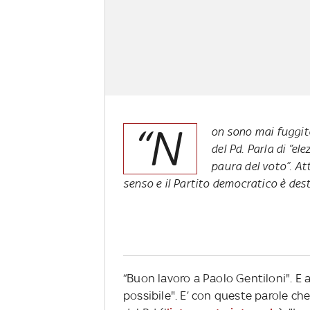
“N
on sono mai fuggito 
del Pd. Parla di “e
paura del voto”. At
senso e il Partito democratico è des
“Buon lavoro a Paolo Gentiloni". E a
possibile". E’ con queste parole ch