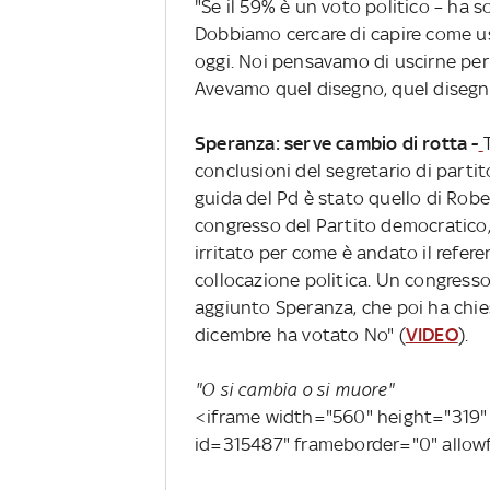
"Se il 59% è un voto politico – ha so
Dobbiamo cercare di capire come usc
oggi. Noi pensavamo di uscirne per v
Avevamo quel disegno, quel disegno
Speranza: serve cambio di rotta -
conclusioni del segretario di partito
guida del Pd è stato quello di Rob
congresso del Partito democratico, 
irritato per come è andato il refer
collocazione politica. Un congress
aggiunto Speranza, che poi ha chiest
dicembre ha votato No" (
VIDEO
).
"O si cambia o si muore"
<iframe width="560" height="319" s
id=315487" frameborder="0" allow