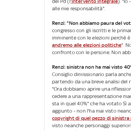
del Pd (l
'intervento integrale
). "Io
alle mie responsabilità".
Renzi: "Non abbiamo paura del vot
congresso con gli iscritti e le pri
imminente con le elezioni perché 
andremo alle elezioni politiche
". N
confronto con le persone. Non abb
Renzi: sinistra non ha mai visto 4
Consiglio dimissionario parla anche
partendo da una breve analisi del r
"Ora dobbiamo aprire una riflessio
cedere a una rappresentazione macch
sta in quel 40%" che ha votato Sì al
aggiunto - non l'ha mai visto nean
copyright di quel pezzo di sinistra
visto neanche personaggi superiori 