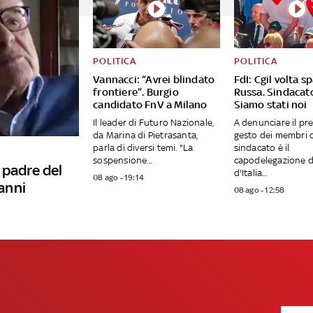
POLITICA
POLITICA
Vannacci: “Avrei blindato
FdI: Cgil volta sp
frontiere”. Burgio
Russa. Sindacat
candidato FnV a Milano
Siamo stati noi
Il leader di Futuro Nazionale,
A denunciare il pr
da Marina di Pietrasanta,
gesto dei membri 
parla di diversi temi. "La
sindacato è il
sospensione...
capodelegazione di
 padre del
d'Italia...
08 ago - 19:14
anni
08 ago - 12:58