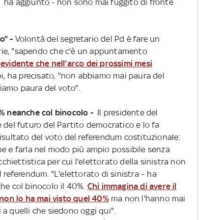
 - ha aggiunto - non sono mai fuggito di fronte
o" -
Volontà del segretario del Pd è fare un
marie, "sapendo che c'è un appuntamento
è
evidente che nell'arco dei prossimi mesi
oi, ha precisato, "non abbiamo mai paura del
iamo paura del voto".
0% neanche col binocolo -
Il presidente del
 del futuro del Partito democratico e lo fa
isultato del voto del referendum costituzionale:
ne e farla nel modo più ampio possibile senza
iettistica per cui l'elettorato della sinistra non
 referendum. "L'elettorato di sinistra – ha
che col binocolo il 40%.
Chi immagina di avere il
 non lo ha mai visto quel 40%
ma non l'hanno mai
a quelli che siedono oggi qui".