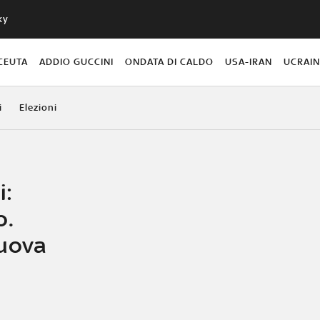
ky
CEUTA
ADDIO GUCCINI
ONDATA DI CALDO
USA-IRAN
UCRAI
i
Elezioni
i:
o.
nuova