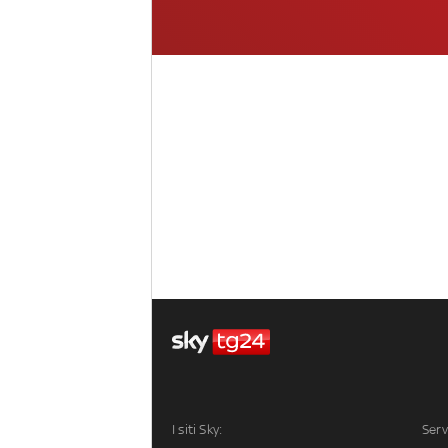
I siti Sky:
Serv