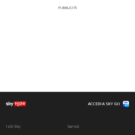
PUBBLICITÀ
ACCEDI A SKY GO
I siti Sky:
Servizi: