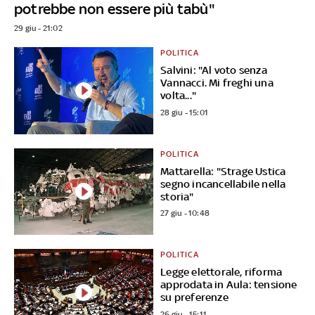
potrebbe non essere più tabù"
29 giu - 21:02
POLITICA
Salvini: "Al voto senza
Vannacci. Mi freghi una
volta..."
28 giu - 15:01
POLITICA
Mattarella: "Strage Ustica
segno incancellabile nella
storia"
27 giu - 10:48
POLITICA
Legge elettorale, riforma
approdata in Aula: tensione
su preferenze
26 giu - 15:11