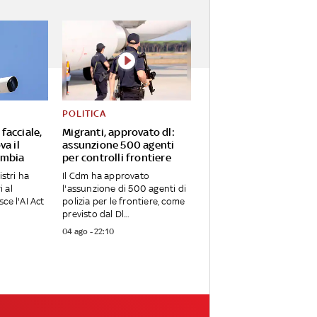
POLITICA
facciale,
Migranti, approvato dl:
va il
assunzione 500 agenti
ambia
per controlli frontiere
istri ha
Il Cdm ha approvato
i al
l'assunzione di 500 agenti di
ce l'AI Act
polizia per le frontiere, come
previsto dal Dl...
04 ago - 22:10