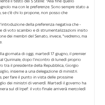
nte il testo dei 5 Stelle: "Alla fine quello
gnolo ma con le preferenze. Sono sempre stato a
, se c'è chi lo propone, non posso che
ll'introduzione della preferenza negativa che -
le di voto scambio e di strumentalizzazioni insito
zione dei membri del Senato, invece, "vedremo, ma
e.
la giornata di oggi, martedì 17 giugno, il premier
 Quirinale, dopo l’incontro di lunedì proprio
ro tra il presidente della Repubblica, Giorgio
iglio, insieme a una delegazione di ministri.
 per fare il punto in vista delle prossime
lio dei ministri di venerdì. Martedì il governo ha
era sul dl Irpef: il voto finale arriverà mercoledì