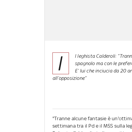
I
l leghista Calderoli: “Tra
spagnolo ma con le prefere
E’ lui che inciucia da 20 
all’opposizione”
"Tranne alcune fantasie è un'ottima
settimana tra il Pd e il M5S sulla l