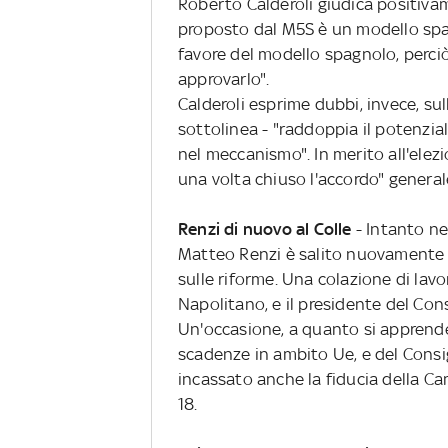
Roberto Calderoli giudica positivame
proposto dal M5S è un modello spa
favore del modello spagnolo, perciò
approvarlo".
Calderoli esprime dubbi, invece, su
sottolinea - "raddoppia il potenzia
nel meccanismo". In merito all'ele
una volta chiuso l'accordo" general
Renzi di nuovo al Colle
- Intanto nel
Matteo Renzi è salito nuovamente al
sulle riforme. Una colazione di lavo
Napolitano, e il presidente del Cons
Un'occasione, a quanto si apprende,
scadenze in ambito Ue, e del Consig
incassato anche la fiducia della Cam
18.