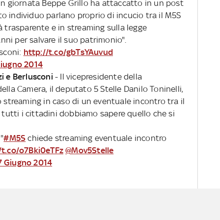
n giornata Beppe Grillo ha attaccatto in un post
sto individuo parlano proprio di incucio tra il M5S
à trasparente e in streaming sulla legge
anni per salvare il suo patrimonio".
usconi:
http://t.co/gbTsYAuvud
Giugno 2014
i e Berlusconi
- Il vicepresidente della
lla Camera, il deputato 5 Stelle Danilo Toninelli,
o streaming in caso di un eventuale incontro tra il
 tutti i cittadini dobbiamo sapere quello che si
 "
#M5S
chiede streaming eventuale incontro
/t.co/o7Bki0eTFz
@Mov5Stelle
7 Giugno 2014