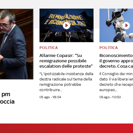
POLITICA
POLITICA
Allarme Copasir: “Su
Riconoscimento 
remigrazione possibile
il governo appro
escalation delle proteste”
decreto. Cosa c
"L'ipotizzabile insistenza della
Il Consiglio dei min
destra radicale sul tema della
dato il via libera ier
remigrazione potrebbe
decreto che recepis
contribuire...
europeo,...
i pm
05 ago - 18:54
05 ago - 10:50
roccia