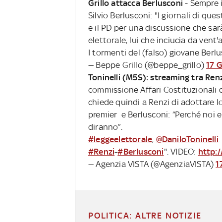
Grillo attacca Berlusconi
- Sempre i
Silvio Berlusconi: "I giornali di que
e il PD per una discussione che sar
elettorale, lui che inciucia da vent'
I tormenti del (falso) giovane Berl
— Beppe Grillo (@beppe_grillo)
17 
Toninelli (M5S): streaming tra Renz
commissione Affari Costituzionali de
chiede quindi a Renzi di adottare l
premier e Berlusconi: “Perché noi e
diranno”.
#leggeelettorale
,
@DaniloToninelli
:
#Renzi
-
#Berlusconi
". VIDEO:
http:/
— Agenzia VISTA (@AgenziaVISTA)
1
POLITICA: ALTRE NOTIZIE