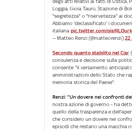
degli atti relativi ai fatti di Ustica,
Loggia, Gioia Tauro, Stazione di Bol
"segretezza" o "riservetezza" ai do
Abbiamo 'declassificato' i document
italiana
pic.twitter.com/pisMLOurk
— Matteo Renzi (@matteorenzi)
22 
Secondo quanto stabilito nel Cisr
(
consulenza e decisione sulla politica
consente "il versamento anticipato 
amministrazioni dello Stato che r
memoria storica del Paese".
Renzi: "Un dovere nei confronti del
nostra azione di governo – ha detto 
quello della trasparenza e dell'aper
che considero un dovere nei confront
episodi che restano una macchia o