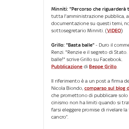
Minniti: "Percorso che riguarderà t
tutta l'amministrazione pubblica, anc
documentazione su questi temi, non 
sottosegretario Minniti. (
VIDEO
)
Grillo: "Basta balle"
- Duro il comm
Renzi. "Renzie e il segreto di Sta
balle!" scrive Grillo su Facebook.
Pubblicazione
di
Beppe Grillo
.
Il riferimento è a un post a firma
Nicola Biondo,
comparso sul blog di
che promettono di pubblicare solo c
cinismo non ha limiti quando si tra
farsi eleggere promise di rivelare la
cancro”.