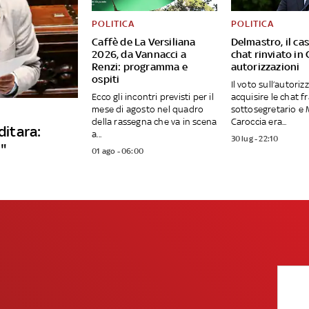
POLITICA
POLITICA
Caffè de La Versiliana
Delmastro, il cas
2026, da Vannacci a
chat rinviato in
Renzi: programma e
autorizzazioni
ospiti
Il voto sull’autori
Ecco gli incontri previsti per il
acquisire le chat fr
mese di agosto nel quadro
sottosegretario e
della rassegna che va in scena
Caroccia era...
ditara:
a...
30 lug - 22:10
e"
01 ago - 06:00