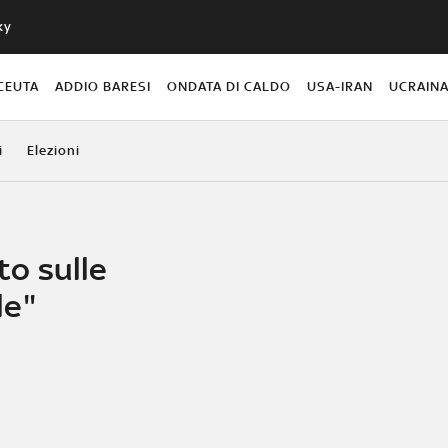
ky
CEUTA
ADDIO BARESI
ONDATA DI CALDO
USA-IRAN
UCRAIN
i
Elezioni
to sulle
le"