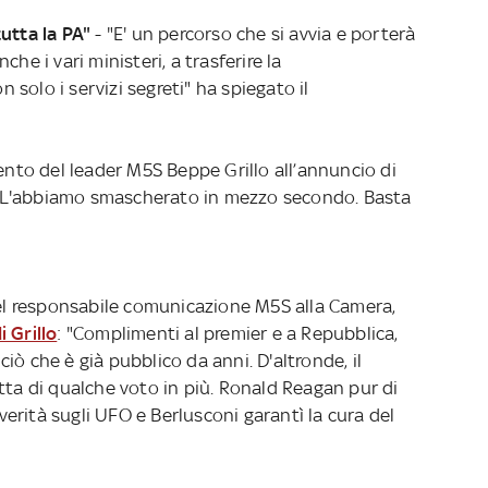
utta la PA"
- "E' un percorso che si avvia e porterà
he i vari ministeri, a trasferire la
solo i servizi segreti" ha spiegato il
ento del leader M5S Beppe Grillo all’annuncio di
to. L'abbiamo smascherato in mezzo secondo. Basta
 del responsabile comunicazione M5S alla Camera,
 Grillo
: "Complimenti al premier e a Repubblica,
iò che è già pubblico da anni. D'altronde, il
tta di qualche voto in più. Ronald Reagan pur di
 verità sugli UFO e Berlusconi garantì la cura del