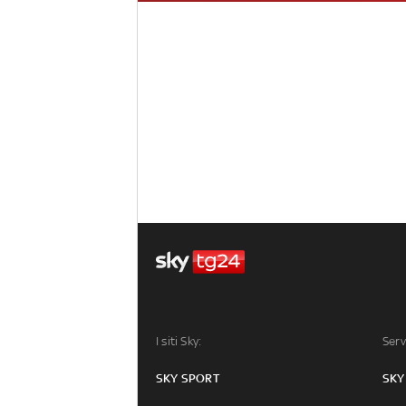
I siti Sky:
Serv
SKY SPORT
SKY