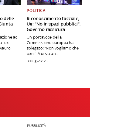
POLITICA
o delle
Riconoscimento facciale,
 Giunta
Ue: "No in spazi pubblici".
Governo rassicura
zzazione ad
Un portavoce della
a l’ex
Commissione europea ha
 Mauro
spiegato: “Non vogliamo che
con l'IA ci sia un...
30 lug - 17:25
PUBBLICITÀ