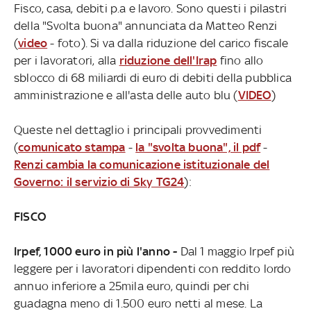
Fisco, casa, debiti p.a e lavoro. Sono questi i pilastri
della "Svolta buona" annunciata da Matteo Renzi
(
video
- foto). Si va dalla riduzione del carico fiscale
per i lavoratori, alla
riduzione dell'Irap
fino allo
sblocco di 68 miliardi di euro di debiti della pubblica
amministrazione e all'asta delle auto blu (
VIDEO
)
Queste nel dettaglio i principali provvedimenti
(
comunicato stampa
-
la "svolta buona", il pdf
-
Renzi cambia la comunicazione istituzionale del
Governo: il servizio di Sky TG24
):
FISCO
Irpef, 1000 euro in più l'anno -
Dal 1 maggio Irpef più
leggere per i lavoratori dipendenti con reddito lordo
annuo inferiore a 25mila euro, quindi per chi
guadagna meno di 1.500 euro netti al mese. La