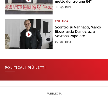
metto dentro una R4"
30 lug - 11:21
POLITICA
Scontro su Vannacci, Marco
Rizzo lascia Democrazia
Sovrana Popolare
30 lug - 11:13
POLITICA: I PIÙ LETTI
PUBBLICITÀ