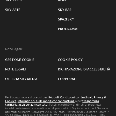
SKY VIDEO
NOW
SKY ARTE
SKY BAR
SPAZI SKY
PROGRAMMI
Note legali:
GESTIONE COOKIE
COOKIE POLICY
NOTE LEGALI
DICHIARAZIONE DI ACCESSIBILITÀ
OFFERTA SKY MEDIA
CORPORATE
Per il consumatore clicca qui per i
Moduli, Condizioni contrattuali
,
Privacy &
Cookies
,
informazioni sulle modifiche contrattuali
o per
trasparenza
tariffaria
,
assistenza
e
contatti
. Tutti i marchi Sky e i diritti di proprietà
intellettuale in essi contenuti, sono di proprietà di Sky international AG e sono
utilizzati su licenza. Copyright 2026 Sky Italia - Sky Italia Srl Via Monte Penice, 7 -
20138 Milano P.IVA 04619241005. SkyTG24: ISSN 3035-1537 e SkySport: ISSN