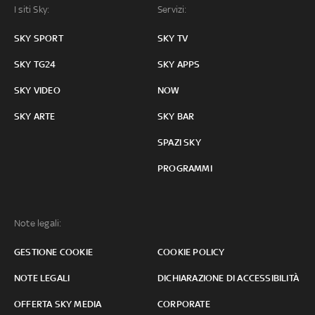
I siti Sky:
Servizi:
SKY SPORT
SKY TV
SKY TG24
SKY APPS
SKY VIDEO
NOW
SKY ARTE
SKY BAR
SPAZI SKY
PROGRAMMI
Note legali:
GESTIONE COOKIE
COOKIE POLICY
NOTE LEGALI
DICHIARAZIONE DI ACCESSIBILITÀ
OFFERTA SKY MEDIA
CORPORATE