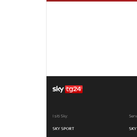
I siti Sky:
Serv
SKY SPORT
SKY