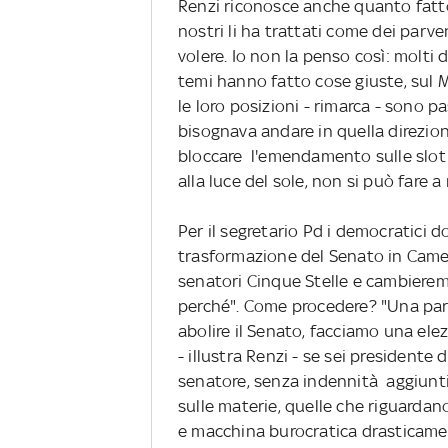
Renzi riconosce anche quanto fatto 
nostri li ha trattati come dei parve
volere. Io non la penso così: molti 
temi hanno fatto cose giuste, sul M
le loro posizioni - rimarca - sono 
bisognava andare in quella direzione
bloccare l'emendamento sulle slot 
alla luce del sole, non si può fare a
Per il segretario Pd i democratici 
trasformazione del Senato in Camer
senatori Cinque Stelle e cambieremm
perché". Come procedere? "Una pa
abolire il Senato, facciamo una el
- illustra Renzi - se sei president
senatore, senza indennità aggiuntiv
sulle materie, quelle che riguardano
e macchina burocratica drasticame