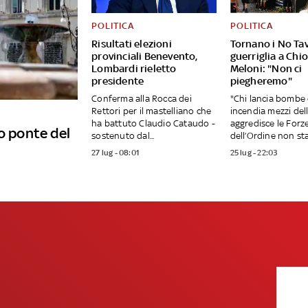
POLITICA
POLITICA
Risultati elezioni
Tornano i No Tav
provinciali Benevento,
guerriglia a Chi
Lombardi rieletto
Meloni: "Non ci
presidente
piegheremo"
Conferma alla Rocca dei
"Chi lancia bombe 
Rettori per il mastelliano che
incendia mezzi del
ha battuto Claudio Cataudo -
aggredisce le Forz
o ponte del
sostenuto dal...
dell’Ordine non sta.
27 lug - 08:01
25 lug - 22:03