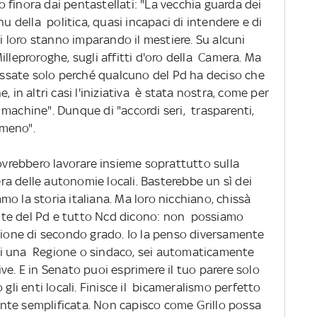
finora dai pentastellati: "La vecchia guarda dei
nu della politica, quasi incapaci di intendere e di
di loro stanno imparando il mestiere. Su alcuni
illeproroghe, sugli affitti d'oro della Camera. Ma
passate solo perché qualcuno del Pd ha deciso che
, in altri casi l'iniziativa è stata nostra, come per
machine". Dunque di "accordi seri, trasparenti,
 meno".
dovrebbero lavorare insieme soprattutto sulla
a delle autonomie locali. Basterebbe un sì dei
o la storia italiana. Ma loro nicchiano, chissà
rte del Pd e tutto Ncd dicono: non possiamo
ezione di secondo grado. Io la penso diversamente
e di una Regione o sindaco, sei automaticamente
e. E in Senato puoi esprimere il tuo parere solo
 gli enti locali. Finisce il bicameralismo perfetto
nte semplificata. Non capisco come Grillo possa