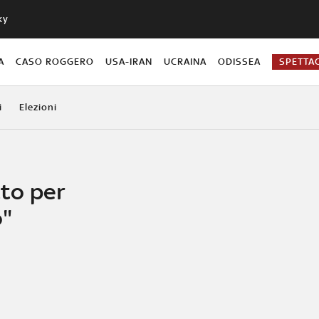
ky
A
CASO ROGGERO
USA-IRAN
UCRAINA
ODISSEA
SPETTA
i
Elezioni
tto per
o"