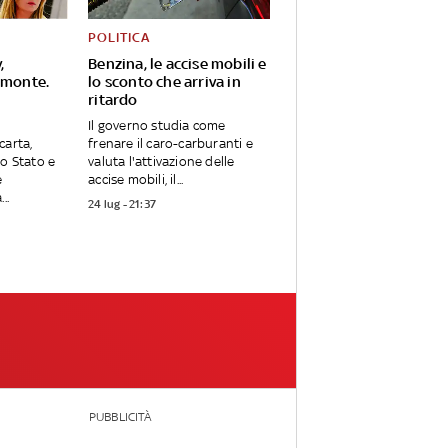
POLITICA
,
Benzina, le accise mobili e
omonte.
lo sconto che arriva in
ritardo
Il governo studia come
carta,
frenare il caro-carburanti e
lo Stato e
valuta l'attivazione delle
e
accise mobili, il...
..
24 lug - 21:37
PUBBLICITÀ