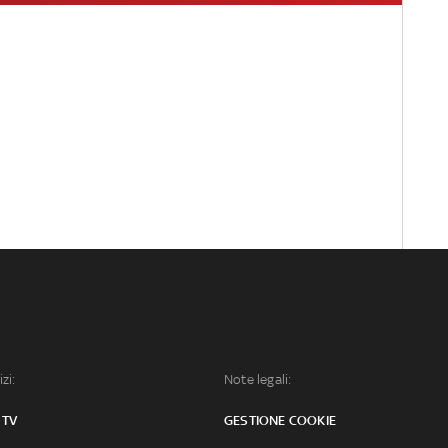
izi:
Note legali:
 TV
GESTIONE COOKIE