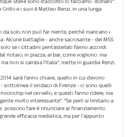
Cinque Stelle sono d'accordo lo facciamo domani".
e Grillo e i suoi è Matteo Renzi, in una lunga
llo da solo non può far niente, perché mancano i
ica. Alcune battaglie - anche sacrosante - del M5S
lo se i cittadini pentastellati fanno accordi.
 dal notaio, in piazza, al bar, come vogliono: ma
 ma non si cambia l'Italia", mette in guardia Renzi.
 2014 sarà l'anno chiave, quello in cui devono
sottolinea il sindaco di Firenze - ci sono quelli
 microchip nel cervello, e questi fanno ridere, ma
ente molto interessante". "Se però si limitano a
he possono fare è rinunciare al finanziamento
 grande efficacia mediatica, ma per l'appunto