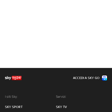
ACCEDI A SKY GO
I siti Sky:
Servizi:
SKY SPORT
SKY TV