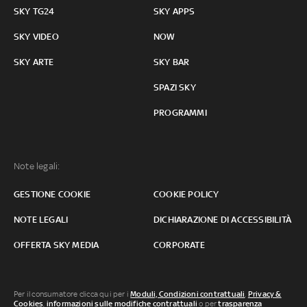
SKY TG24
SKY APPS
SKY VIDEO
NOW
SKY ARTE
SKY BAR
SPAZI SKY
PROGRAMMI
Note legali:
GESTIONE COOKIE
COOKIE POLICY
NOTE LEGALI
DICHIARAZIONE DI ACCESSIBILITÀ
OFFERTA SKY MEDIA
CORPORATE
Per il consumatore clicca qui per i
Moduli, Condizioni contrattuali
,
Privacy &
Cookies
,
informazioni sulle modifiche contrattuali
o per
trasparenza