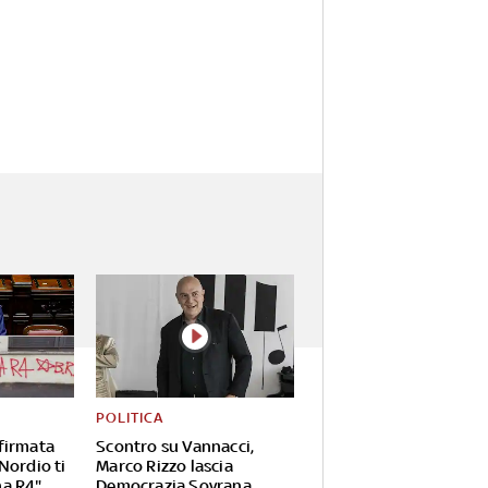
POLITICA
firmata
Scontro su Vannacci,
Nordio ti
Marco Rizzo lascia
na R4"
Democrazia Sovrana