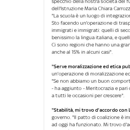
specchio della nostra società del fut
dell'Istruzione Maria Chiara Carrozz
"La scuola è un luogo di integrazion
Sto facendo un'operazione di trasp
immigrati e immigrati: quelli di sec
benissimo la lingua italiana, e quel
Ci sono regioni che hanno una grand
anche al 15% in alcuni casi".
"Serve moralizzazione ed etica pub
un'operazione di moralizzazione ed
"Se non abbiamo un buon comportam
- ha aggiunto - Meritocrazia e par
a tutti le occasioni per crescere".
"Stabilità, mi trovo d'accordo con 
governo. "Il patto di coalizione è 
ad oggi ha funzionato. Mi trovo d'ac