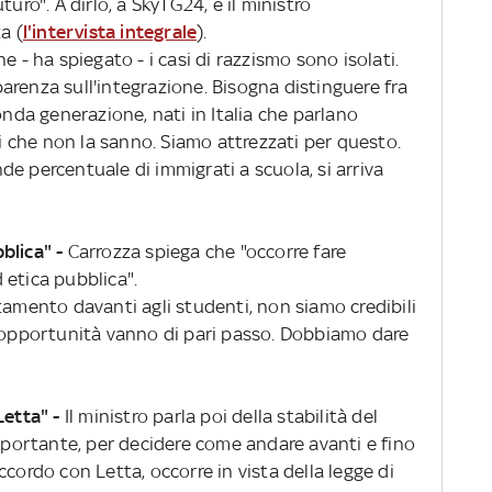
uro". A dirlo, a SkyTG24, è il ministro
a (
l'intervista integrale
).
e - ha spiegato - i casi di razzismo sono isolati.
arenza sull'integrazione. Bisogna distinguere fra
onda generazione, nati in Italia che parlano
li che non la sanno. Siamo attrezzati per questo.
e percentuale di immigrati a scuola, si arriva
blica" -
Carrozza spiega che "occorre fare
 etica pubblica".
ento davanti agli studenti, non siamo credibili
i opportunità vanno di pari passo. Dobbiamo dare
Letta" -
Il ministro parla poi della stabilità del
importante, per decidere come andare avanti e fino
cordo con Letta, occorre in vista della legge di