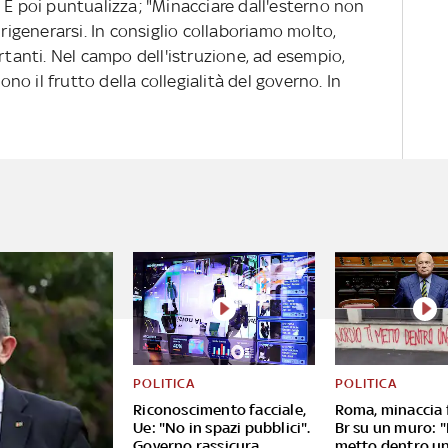
ce. E poi puntualizza; "Minacciare dall'esterno non
 rigenerarsi. In consiglio collaboriamo molto,
ortanti. Nel campo dell'istruzione, ad esempio,
o il frutto della collegialità del governo. In
POLITICA
POLITICA
Riconoscimento facciale,
Roma, minaccia 
Ue: "No in spazi pubblici".
Br su un muro: "
Governo rassicura
metto dentro u