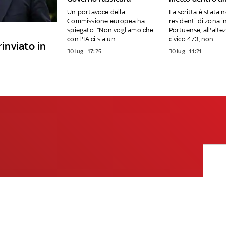
Un portavoce della
La scritta è stata 
Commissione europea ha
residenti di zona in
spiegato: “Non vogliamo che
Portuense, all'alte
con l'IA ci sia un...
civico 473, non...
rinviato in
30 lug - 17:25
30 lug - 11:21