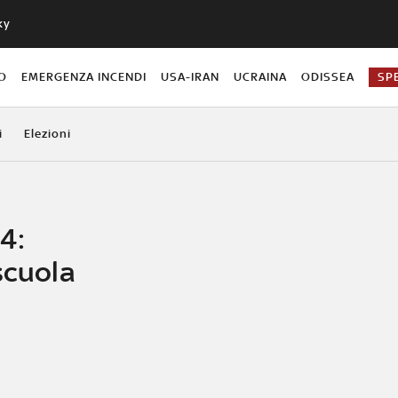
ky
O
EMERGENZA INCENDI
USA-IRAN
UCRAINA
ODISSEA
SP
i
Elezioni
4:
scuola