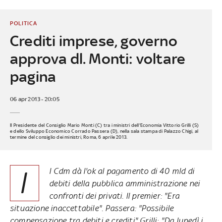
POLITICA
Crediti imprese, governo
approva dl. Monti: voltare
pagina
06 apr 2013 - 20:05
Il Presidente del Consiglio Mario Monti (C) tra i ministri dell'Economia Vittorio Grilli (S)
e dello Sviluppo Economico Corrado Passera (D), nella sala stampa di Palazzo Chigi, al
termine del consiglio dei ministri, Roma, 6 aprile 2013.
I
l Cdm dà l'ok al pagamento di 40 mld di
debiti della pubblica amministrazione nei
confronti dei privati. Il premier: "
Era
situazione inaccettabile
". Passera: "
Possibile
compensazione tra debiti e crediti
" Grilli: "
Da lunedì i