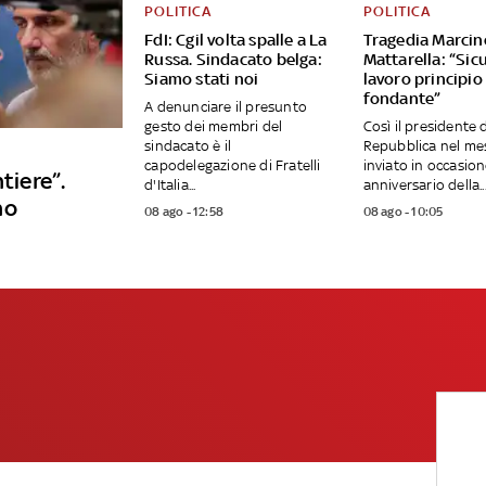
POLITICA
POLITICA
FdI: Cgil volta spalle a La
Tragedia Marcine
Russa. Sindacato belga:
Mattarella: “Sic
Siamo stati noi
lavoro principio
fondante”
A denunciare il presunto
gesto dei membri del
Così il presidente 
sindacato è il
Repubblica nel me
capodelegazione di Fratelli
inviato in occasio
tiere”.
d'Italia...
anniversario della..
no
08 ago - 12:58
08 ago - 10:05