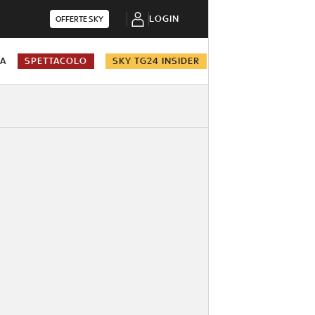
LOGIN
OFFERTE SKY
NA
SPETTACOLO
SKY TG24 INSIDER