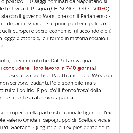
lo politico. I 10 saggi nominati da Napolitano si
le festività di Pasqua (CHI SONO: FOTO -
VIDEO
).
e sia con il governo Monti che con il Parlamento -
ti di commissione - sui principali temi politico-
 quelli europei e socio-economici (il secondo e più
a legge elettorale, le riforme in materia sociale, i
a.
anto, piovono critiche. Dal Pdl arriva quasi
di
concludere il loro lavoro in 7-10 giorni
al
 un esecutivo politico. Paletti anche dal M5S, con
 non servono badanti. Pd disponibile, ma si
uire i politici. E poi c'e' il fronte 'rosa' della
donne un'offesa alle loro capacità.
i occuperà della parte istituzionale figurano l'ex
le Valerio Onida, il capogruppo di Scelta civica al
 Pdl Gaetano Quagliariello, l'ex presidente della