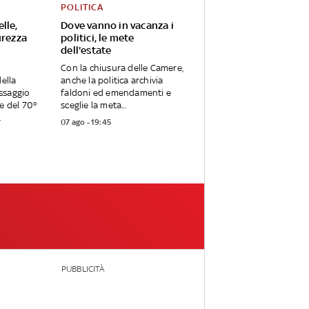
POLITICA
lle,
Dove vanno in vacanza i
urezza
politici, le mete
dell'estate
Con la chiusura delle Camere,
della
anche la politica archivia
ssaggio
faldoni ed emendamenti e
ne del 70°
sceglie la meta...
.
07 ago - 19:45
PUBBLICITÀ