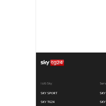
I siti Sky:
Serv
SKY SPORT
SKY
SKY TG24
SKY