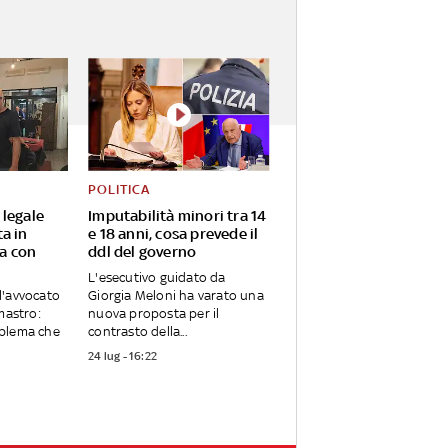
POLITICA
 legale
Imputabilità minori tra 14
a in
e 18 anni, cosa prevede il
a con
ddl del governo
L'esecutivo guidato da
l'avvocato
Giorgia Meloni ha varato una
mastro:
nuova proposta per il
blema che
contrasto della...
24 lug - 16:22