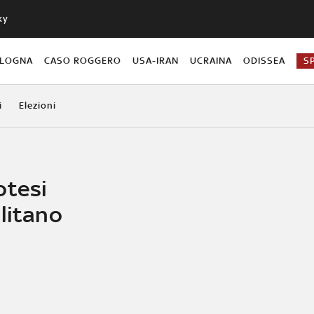
ky
OLOGNA
CASO ROGGERO
USA-IRAN
UCRAINA
ODISSEA
S
i
Elezioni
otesi
litano