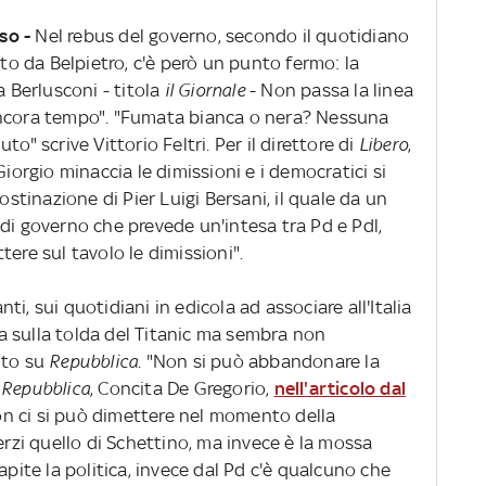
rso -
Nel rebus del governo, secondo il quotidiano
tto da Belpietro, c'è però un punto fermo: la
a Berlusconi - titola
il Giornale
- Non passa la linea
ancora tempo". "Fumata bianca o nera? Nessuna
o" scrive Vittorio Feltri. Per il direttore di
Libero
,
Giorgio minaccia le dimissioni e i democratici si
ostinazione di Pier Luigi Bersani, il quale da un
di governo che prevede un'intesa tra Pd e Pdl,
ere sul tavolo le dimissioni".
nti, sui quotidiani in edicola ad associare all'Italia
lla sulla tolda del Titanic ma sembra non
ito su
Repubblica
. "Non si può abbandonare la
u
Repubblica
, Concita De Gregorio,
nell'articolo dal
on ci si può dimettere nel momento della
erzi quello di Schettino, ma invece è la mossa
apite la politica, invece dal Pd c'è qualcuno che