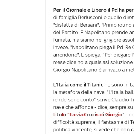
Per il Giornale e Libero il Pd ha pe
di famiglia Berlusconi e quello dire
"disfatta di Bersani". "Primo round 
del Partito. E Napolitano prende 
fumata, ma siamo nel grigiore assolut
invece, "Napolitano piega il Pd. Re 
arrendono". E spiega: "Per piegare l'
mese dice no a qualsiasi soluzione 
Giorgio Napolitano è arrivato a mett
L'Italia come il Titanic -
E sono in ta
la metafora della nave. "L'Italia ba
rendersene conto" scrive Claudio T
nave che affonda - dice, sempre s
titolo "La via Crucis di Giorgio
" - n
difficoltà suprema, il fantasma di T
politica vincente, si vede che non c