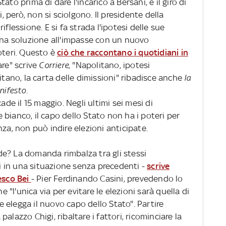
to prima di dare l'incarico a Bersani, e il giro di
i, però, non si sciolgono. Il presidente della
flessione. E si fa strada l'ipotesi delle sue
 una soluzione all'impasse con un nuovo
oteri. Questo è
ciò che raccontano i quotidiani in
are" scrive
Corriere
, "Napolitano, ipotesi
itano, la carta delle dimissioni" ribadisce anche
la
nifesto.
ade il 15 maggio. Negli ultimi sei mesi di
bianco, il capo dello Stato non ha i poteri per
nza, non può indire elezioni anticipate.
de? La domanda rimbalza tra gli stessi
ti in una situazione senza precedenti -
scrive
esco Bei
- Pier Ferdinando Casini, prevedendo lo
e "l'unica via per evitare le elezioni sarà quella di
 elegga il nuovo capo dello Stato". Partire
alazzo Chigi, ribaltare i fattori, ricominciare la