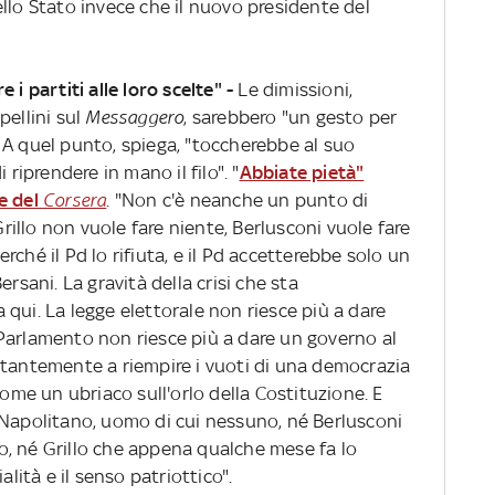
llo Stato invece che il nuovo presidente del
i partiti alle loro scelte" -
Le dimissioni,
pellini sul
Messaggero
, sarebbero "un gesto per
". A quel punto, spiega, "toccherebbe al suo
 riprendere in mano il filo". "
Abbiate pietà"
e del
Corsera
. "Non c'è neanche un punto di
Grillo non vuole fare niente, Berlusconi vuole fare
ché il Pd lo rifiuta, e il Pd accetterebbe solo un
rsani. La gravità della crisi che sta
qui. La legge elettorale non riesce più a dare
Parlamento non riesce più a dare un governo al
stantemente a riempire i vuoti di una democrazia
e un ubriaco sull'orlo della Costituzione. E
 Napolitano, uomo di cui nessuno, né Berlusconi
rlo, né Grillo che appena qualche mese fa lo
alità e il senso patriottico".