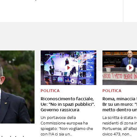
POLITICA
POLITICA
Riconoscimento facciale,
Roma, minaccia 
Ue: "No in spazi pubblici".
Br su un muro: "
Governo rassicura
metto dentro u
Un portavoce della
La scritta è stata 
Commissione europea ha
residenti di zona in
spiegato: “Non vogliamo che
Portuense, all'alte
con l'IA ci sia un...
civico 473, non...