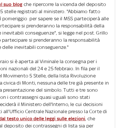
l suo blog
che ripercorre la vicenda del deposito
5 stelle registrati al ministero. "Abbiamo fatto
 pomeriggio per sapere se il M5S parteciperà alle
artecipare si prenderanno la responsabilità della
 inevitabili conseguenze", si legge nel post. Grillo
o partecipare si prenderanno la responsabilità
e delle inevitabili conseguenze."
raio si è aperta al Viminale la consegna per i
ioni nazionali del 24 e 25 febbraio. In fila per il
 Movimento 5 Stelle, della lista Rivoluzione
ta civica di Monti, nessuna delle tre già presente in
 presentazione del simbolo. Tutti e tre sono
 con i contrassegni quasi uguali sono stati
ciderà il Ministero dell'Interno, le cui decisioni
all'Ufficio Centrale Nazionale presso la Corte di
al testo unico delle leggi sulle elezioni
, che
al deposito dei contrassegni di lista sia per