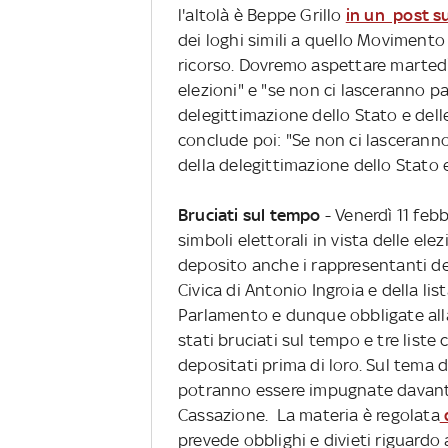
l'altolà è Beppe Grillo
in un post su
dei loghi simili a quello Movimento 
ricorso. Dovremo aspettare martedì
elezioni" e "se non ci lasceranno p
delegittimazione dello Stato e delle
conclude poi: "Se non ci lascerann
della delegittimazione dello Stato 
Bruciati sul tempo
- Venerdì 11 febb
simboli elettorali in vista delle elez
deposito anche i rappresentanti del
Civica di Antonio Ingroia e della lis
Parlamento e dunque obbligate alla
stati bruciati sul tempo e tre liste
depositati prima di loro. Sul tema de
potranno essere impugnate davanti 
Cassazione. La materia è regolata
d
prevede obblighi e divieti riguardo 