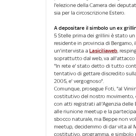
l'elezione della Camera dei deputati
sia per la circoscrizione Estero.
A depositare il simbolo un ex grilli
5 Stelle prima dei grillini è stato
residente in provincia di Bergamo, 
un'intervista a
Lasiciliaweb
, respi
soprattutto dal web, va all'attacco
"In rete e' stato detto di tutto co
tentativo di gettare discredito sulla
2005, e' vergognoso".
Comunque, prosegue Foti, "al Vimin
costitutivo del nostro movimento, c
con atti registrati all'Agenzia delle
alle riunione meetup e la partecipaz
sbocco naturale, ma Beppe non vole
meetup, decidemmo di dar vita al M
costitutivo, programma, e simbolo