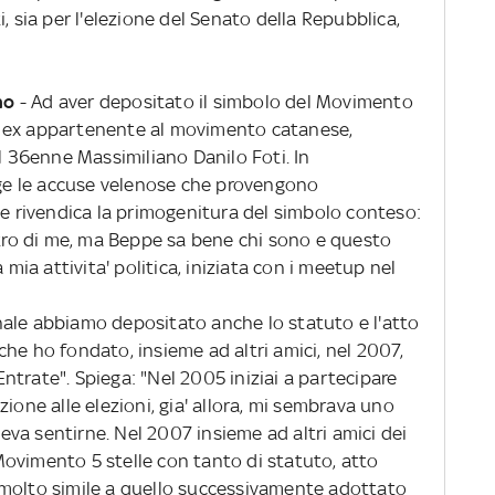
, sia per l'elezione del Senato della Repubblica,
no
- Ad aver depositato il simbolo del Movimento
 un ex appartenente al movimento catanese,
il 36enne Massimiliano Danilo Foti. In
nge le accuse velenose che provengono
 e rivendica la primogenitura del simbolo conteso:
ntro di me, ma Beppe sa bene chi sono e questo
 mia attivita' politica, iniziata con i meetup nel
ale abbiamo depositato anche lo statuto e l'atto
he ho fondato, insieme ad altri amici, nel 2007,
 Entrate". Spiega: "Nel 2005 iniziai a partecipare
ione alle elezioni, gia' allora, mi sembrava uno
va sentirne. Nel 2007 insieme ad altri amici dei
ovimento 5 stelle con tanto di statuto, atto
 molto simile a quello successivamente adottato