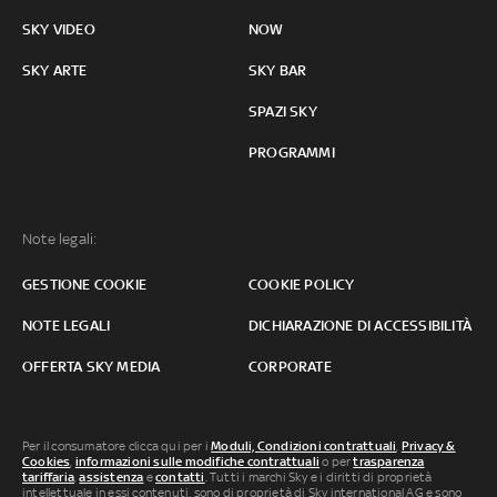
SKY VIDEO
NOW
SKY ARTE
SKY BAR
SPAZI SKY
PROGRAMMI
Note legali:
GESTIONE COOKIE
COOKIE POLICY
NOTE LEGALI
DICHIARAZIONE DI ACCESSIBILITÀ
OFFERTA SKY MEDIA
CORPORATE
Per il consumatore clicca qui per i
Moduli, Condizioni contrattuali
,
Privacy &
Cookies
,
informazioni sulle modifiche contrattuali
o per
trasparenza
tariffaria
,
assistenza
e
contatti
. Tutti i marchi Sky e i diritti di proprietà
intellettuale in essi contenuti, sono di proprietà di Sky international AG e sono