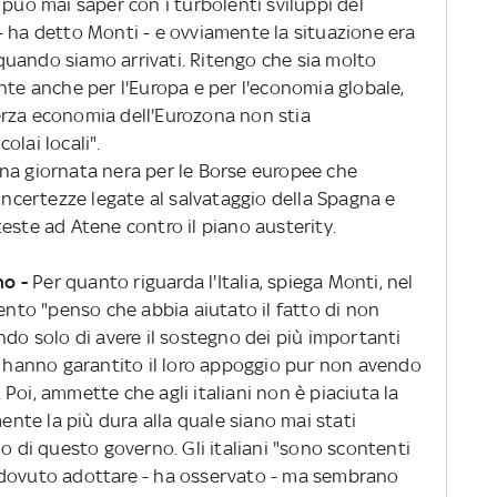
 può mai saper con i turbolenti sviluppi del
- ha detto Monti - e ovviamente la situazione era
uando siamo arrivati. Ritengo che sia molto
nte anche per l'Europa e per l'economia globale,
erza economia dell'Eurozona non stia
olai locali".
na giornata nera per le Borse europee che
 incertezze legate al salvataggio della Spagna e
este ad Atene contro il piano austerity.
no -
Per quanto riguarda l'Italia, spiega Monti, nel
mento "penso che abbia aiutato il fatto di non
ndo solo di avere il sostegno dei più importanti
ci hanno garantito il loro appoggio pur non avendo
Poi, ammette che agli italiani non è piaciuta la
mente la più dura alla quale siano mai stati
no di questo governo. Gli italiani "sono scontenti
 dovuto adottare - ha osservato - ma sembrano