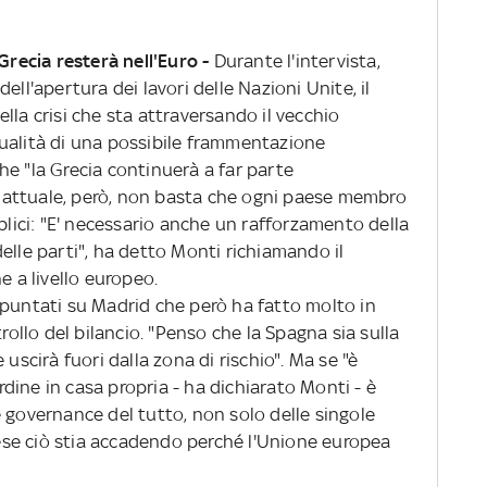
Grecia resterà nell'Euro -
Durante l'intervista,
ell'apertura dei lavori delle Nazioni Unite, il
lla crisi che sta attraversando il vecchio
ualità di una possibile frammentazione
e "la Grecia continuerà a far parte
si attuale, però, non basta che ogni paese membro
bblici: "E' necessario anche un rafforzamento della
elle parti", ha detto Monti richiamando il
e a livello europeo.
ono puntati su Madrid che però ha fatto molto in
trollo del bilancio. "Penso che la Spagna sia sulla
 uscirà fuori dalla zona di rischio". Ma se "è
ine in casa propria - ha dichiarato Monti - è
 governance del tutto, non solo delle singole
se ciò stia accadendo perché l'Unione europea