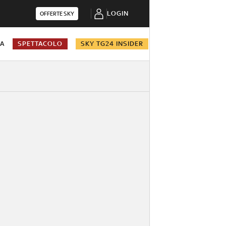
LOGIN
OFFERTE SKY
NA
SPETTACOLO
SKY TG24 INSIDER