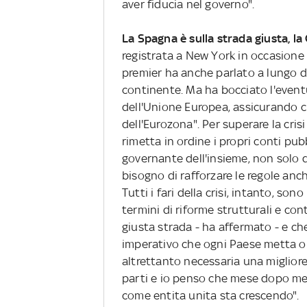
aver fiducia nel governo".
La Spagna è sulla strada giusta, la 
registrata a New York in occasione d
premier ha anche parlato a lungo de
continente. Ma ha bocciato l'event
dell'Unione Europea, assicurando ch
dell'Eurozona". Per superare la cri
rimetta in ordine i propri conti pu
governante dell'insieme, non solo d
bisogno di rafforzare le regole anch
Tutti i fari della crisi, intanto, s
termini di riforme strutturali e con
giusta strada - ha affermato - e che
imperativo che ogni Paese metta ord
altrettanto necessaria una migliore
parti e io penso che mese dopo me
come entita unita sta crescendo".