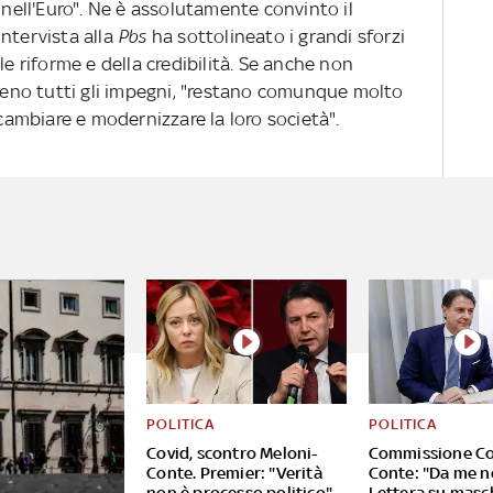
 nell'Euro". Ne è assolutamente convinto il
ntervista alla
Pbs
ha sottolineato i grandi sforzi
le riforme e della credibilità. Se anche non
pieno tutti gli impegni, "restano comunque molto
 cambiare e modernizzare la loro società".
POLITICA
POLITICA
Covid, scontro Meloni-
Commissione Co
Conte. Premier: "Verità
Conte: "Da me no 
non è processo politico"
Lettera su masc