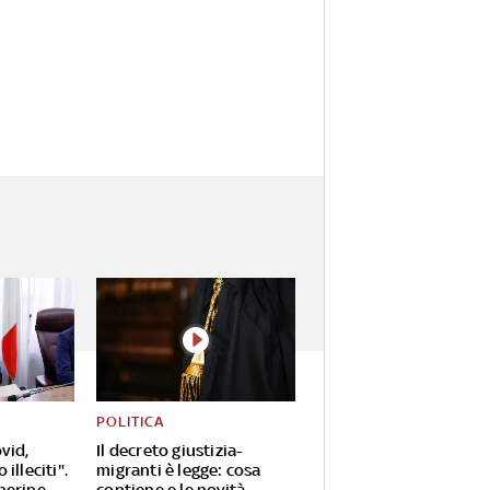
POLITICA
vid,
Il decreto giustizia-
illeciti".
migranti è legge: cosa
herine
contiene e le novità