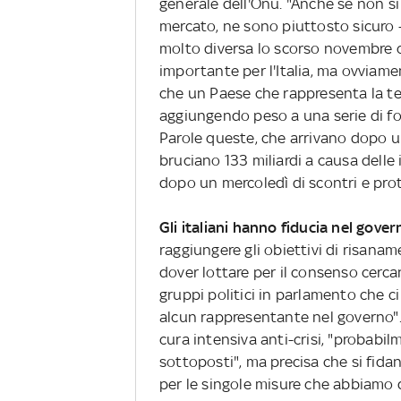
generale dell'Onu. "Anche se non si
mercato, ne sono piuttosto sicuro 
molto diversa lo scorso novembre q
importante per l'Italia, ma ovviame
che un Paese che rappresenta la t
aggiungendo peso a una serie di foc
Parole queste, che arrivano dopo u
bruciano 133 miliardi a causa delle
dopo un mercoledì di scontri e prot
Gli italiani hanno fiducia nel gover
raggiungere gli obiettivi di risana
dover lottare per il consenso cerca
gruppi politici in parlamento che 
alcun rappresentante nel governo". 
cura intensiva anti-crisi, "probabil
sottoposti", ma precisa che si fida
per le singole misure che abbiamo