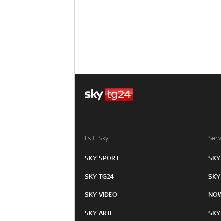
I siti Sky:
Serv
SKY SPORT
SKY
SKY TG24
SKY
SKY VIDEO
NO
SKY ARTE
SKY