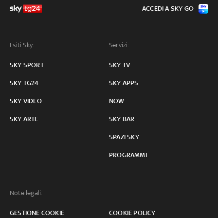
ACCEDI A SKY GO
I siti Sky:
Servizi:
SKY SPORT
SKY TV
SKY TG24
SKY APPS
SKY VIDEO
NOW
SKY ARTE
SKY BAR
SPAZI SKY
PROGRAMMI
Note legali:
GESTIONE COOKIE
COOKIE POLICY