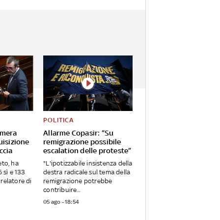
POLITICA
amera
Allarme Copasir: “Su
uisizione
remigrazione possibile
ccia
escalation delle proteste”
eto, ha
"L'ipotizzabile insistenza della
sì e 133
destra radicale sul tema della
relatore di
remigrazione potrebbe
contribuire...
05 ago - 18:54