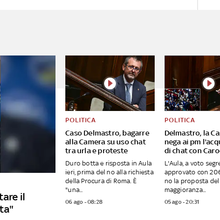
POLITICA
POLITICA
Caso Delmastro, bagarre
Delmastro, la C
alla Camera su uso chat
nega ai pm l'acq
tra urla e proteste
di chat con Caro
Duro botta e risposta in Aula
L'Aula, a voto segr
ieri, prima del no alla richiesta
approvato con 206 
della Procura di Roma. È
no la proposta del 
"una...
maggioranza...
are il
06 ago - 08:28
05 ago - 20:31
sta"