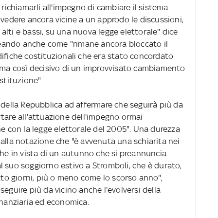
 richiamarli all'impegno di cambiare il sistema
 vedere ancora vicine a un approdo le discussioni,
lti e bassi, su una nuova legge elettorale" dice
ineando anche come "rimane ancora bloccato il
difiche costituzionali che era stato concordato
tema così decisivo di un improvvisato cambiamento
stituzione".
 della Repubblica ad affermare che seguirà più da
rtare all'attuazione dell'impegno ormai
ne con la legge elettorale del 2005". Una durezza
alla notazione che "è avvenuta una schiarita nei
che in vista di un autunno che si preannuncia
 suo soggiorno estivo a Stromboli, che è durato,
otto giorni, più o meno come lo scorso anno",
eguire più da vicino anche l'evolversi della
inanziaria ed economica.