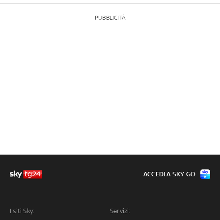
PUBBLICITÀ
ACCEDI A SKY GO
I siti Sky:
Servizi: