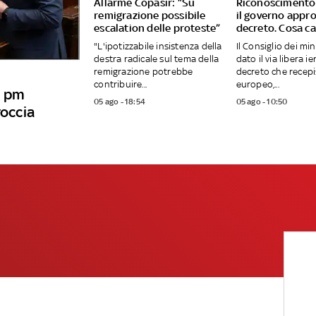
Allarme Copasir: “Su
Riconoscimento 
remigrazione possibile
il governo appro
escalation delle proteste”
decreto. Cosa c
"L'ipotizzabile insistenza della
Il Consiglio dei min
destra radicale sul tema della
dato il via libera ier
remigrazione potrebbe
decreto che recepis
contribuire...
europeo,...
i pm
05 ago - 18:54
05 ago - 10:50
roccia