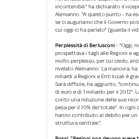
incontenibili" ha dichiarato il vice
Alemanno. "A questo punto - ha eso
se ci auguriamo che il Governo poss
cui oggi ci ha parlato" (guarda il vid
Perplessità di Berlusconi
- "Oggi, 
prospettava i tagli alle Regioni e agl
molto perplesso, per cui credo, anzi
rivelato Alemanno La manovra, ha a
miliardi a Regioni e Enti locali è gr
Sarà difficile, ha aggiunto, "continua
di euro e di 1 miliardo per il 2012".
conto una riduzione delle sue risor
pesa per il 10% del totale". In ogni
hanno contributo al debito per un 
struttura centrale".
Bossi: "Regioni non devono avere 