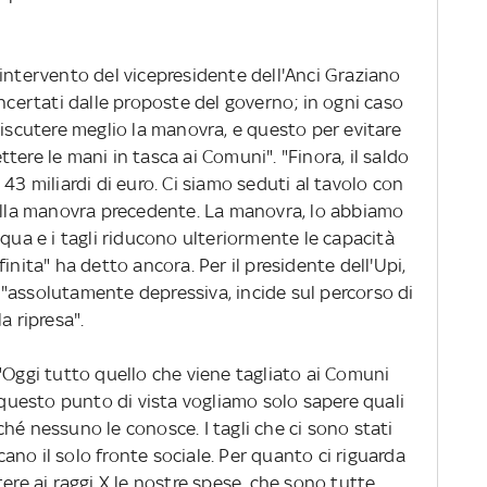
 intervento del vicepresidente dell'Anci Graziano
oncertati dalle proposte del governo; in ogni caso
discutere meglio la manovra, e questo per evitare
ettere le mani in tasca ai Comuni". "Finora, il saldo
43 miliardi di euro. Ci siamo seduti al tavolo con
della manovra precedente. La manovra, lo abbiamo
iqua e i tagli riducono ulteriormente le capacità
inita" ha detto ancora. Per il presidente dell'Upi,
"assolutamente depressiva, incide sul percorso di
a ripresa".
"Oggi tutto quello che viene tagliato ai Comuni
a questo punto di vista vogliamo solo sapere quali
hé nessuno le conosce. I tagli che ci sono stati
no il solo fronte sociale. Per quanto ci riguarda
tere ai raggi X le nostre spese, che sono tutte