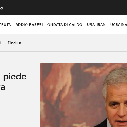
ky
CEUTA
ADDIO BARESI
ONDATA DI CALDO
USA-IRAN
UCRAIN
i
Elezioni
ul piede
ra