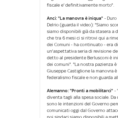
fiscale e' definitivamente morto".
Anci: "La manovra è iniqua"
- Duro
Delrio (guarda il video): "Siamo sc
siamo disponibili già da stasera a 
che tra 6 mesi ci si ritrovi qui a rim
dei Comuni - ha continuato - era di 
un'aspettativa seria di revisione 
detto al presidente Berlusconi è in
dei comuni". "La nostra pazienza è f
Giuseppe Castiglione la manovra è 
federalismo fiscale e non guarda all
Alemanno: "Pronti a mobilitarci"
- 
diventa tagli alla spesa sociale. D
sono le intenzioni del Governo perc
comunicati oggi dal Governo attacca
noi sindaci siamo disponibili a met