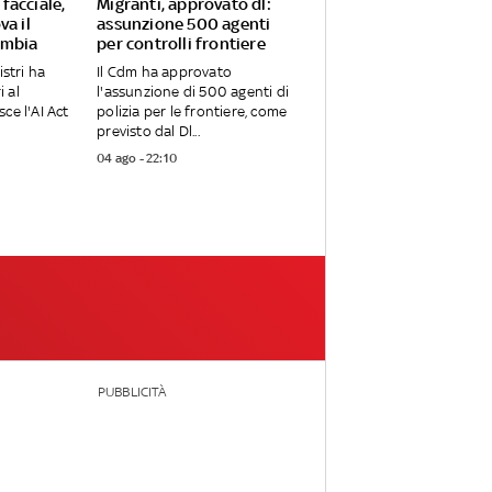
facciale,
Migranti, approvato dl:
va il
assunzione 500 agenti
ambia
per controlli frontiere
istri ha
Il Cdm ha approvato
i al
l'assunzione di 500 agenti di
ce l'AI Act
polizia per le frontiere, come
previsto dal Dl...
04 ago - 22:10
PUBBLICITÀ