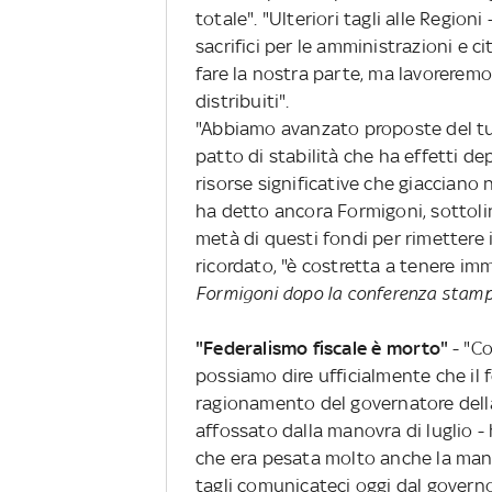
totale". "Ulteriori tagli alle Region
sacrifici per le amministrazioni e ci
fare la nostra parte, ma lavorerem
distribuiti".
"Abbiamo avanzato proposte del tut
patto di stabilità che ha effetti de
risorse significative che giacciano 
ha detto ancora Formigoni, sottoli
metà di questi fondi per rimettere 
ricordato, "è costretta a tenere immo
Formigoni dopo la conferenza stam
"Federalismo fiscale è morto"
- "Co
possiamo dire ufficialmente che il f
ragionamento del governatore della 
affossato dalla manovra di luglio 
che era pesata molto anche la mano
tagli comunicateci oggi dal governo