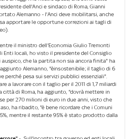
presidente dell'Anci e sindaco di Roma, Gianni
rtato Alemanno - l'Anci deve mobilitarsi, anche
a apportare le opportune correzioni ai tagli di
eo).
mentre il ministro dell'Economia Giulio Tremonti
i Enti locali, ho visto il presidente del Consiglio
 auspico, che la partita non sia ancora finita" ha
ggiunto Alemanno, "èinsostenibile; il taglio di 6
ave perché pesa sui servizi pubblici essenziali".
re a lavorare con il taglio per il 2011 di 1,7 miliardi
 La città di Roma, ha aggiunto, "dovrà mettere in
se per 270 milioni di euro in due anni, visto che
 caso, ha ribadito, "è bene ricordare che i Comuni
5%, mentre il restante 95% è stato prodotto dalla
terrore"
- Sull'incontro tra governo ed enti locali