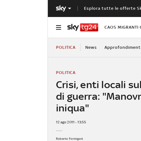
Esplora tutte le offerte S
CAOS MIGRANTI 
POLITICA
News
Approfondiment
POLITICA
Crisi, enti locali s
di guerra: "Manov
iniqua"
12 ago 2011 - 13:55
Roberto Formigoni