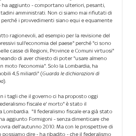
i - ha aggiunto - comportano ulteriori, pesanti,
ttadini amministrati. Non ci siamo mai rifiutati di
o perché i provvedimenti siano equi e equamente
to ragionevoli, ad esempio per la revisione del
pressivi sull'economia del paese" perché "ci sono
nelle casse di Regioni, Province e Comuni virtuosi"
neando di aver chiesto di poter "usare almeno
in moto l'economia". Solo la Lombardia, ha
bili 4,5 miliardi" (
Guarda le dichiarazioni di
pa
).
n i tagli che il governo ci ha proposto oggi
ederalismo fiscale e' morto" è stato il
Lombardia. "Il federalismo fiscale era già stato
- ha aggiunto Formigoni - senza dimenticare che
vra dell'autunno 2010. Ma con le prospettive di
 possiamo dire - ha ribadito - che il federalismo