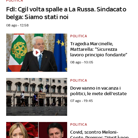
POLITICA
FdI: Cgil volta spalle a La Russa. Sindacato
belga: Siamo stati noi
08 ago - 12:58
POLITICA
Tragedia Marcinelle,
Mattarella: “Sicurezza
lavoro principio fondante”
08 ago - 10:05
POLITICA
Dove vanno in vacanza i
politici, le mete dell'estate
07 ago - 19:45
POLITICA
Covid, scontro Meloni-
Conte. Premier: "Verità non