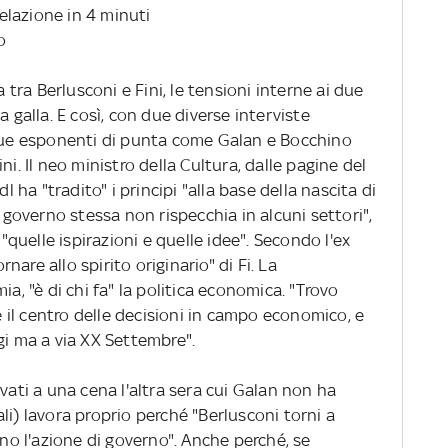
relazione in 4 minuti
o
ra Berlusconi e Fini, le tensioni interne ai due
a galla. E così, con due diverse interviste
 due esponenti di punta come Galan e Bocchino
ni. Il neo ministro della Cultura, dalle pagine del
l ha "tradito" i principi "alla base della nascita di
l governo stessa non rispecchia in alcuni settori",
uelle ispirazioni e quelle idee". Secondo l'ex
are allo spirito originario" di Fi. La
ia, "è di chi fa" la politica economica. "Trovo
he il centro delle decisioni in campo economico, e
gi ma a via XX Settembre".
trovati a una cena l'altra sera cui Galan non ha
li) lavora proprio perché "Berlusconi torni a
ano l'azione di governo". Anche perché, se