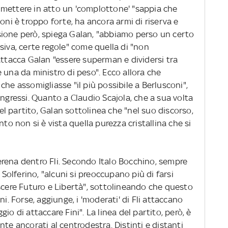
mettere in atto un 'complottone' "sappia che
oni è troppo forte, ha ancora armi di riserva e
fusione però, spiega Galan, "abbiamo perso un certo
siva, certe regole" come quella di "non
attacca Galan "essere superman e dividersi tra
 una da ministro di peso". Ecco allora che
che assomigliasse "il più possibile a Berlusconi",
ongressi. Quanto a Claudio Scajola, che a sua volta
 del partito, Galan sottolinea che "nel suo discorso,
nto non si è vista quella purezza cristallina che si
rena dentro Fli. Secondo Italo Bocchino, sempre
 Solferino, "alcuni si preoccupano più di farsi
escere Futuro e Libertà", sottolineando che questo
ni. Forse, aggiunge, i 'moderati' di Fli attaccano
io di attaccare Fini". La linea del partito, però, è
te ancorati al centrodestra. Distinti e distanti