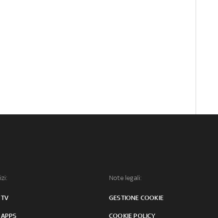
izi:
Note legali:
 TV
GESTIONE COOKIE
 APPS
COOKIE POLICY