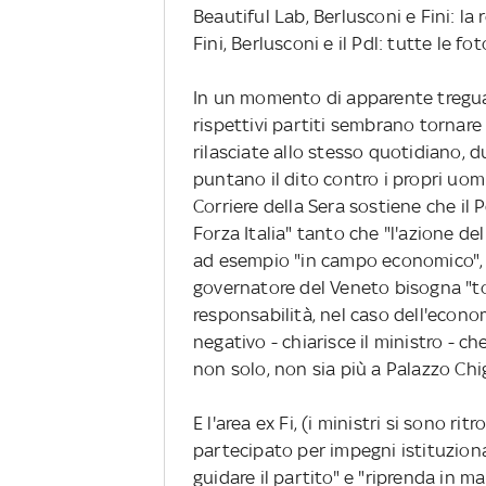
Beautiful Lab, Berlusconi e Fini: la 
Fini, Berlusconi e il Pdl: tutte le fot
In un momento di apparente tregua t
rispettivi partiti sembrano tornare 
rilasciate allo stesso quotidiano,
puntano il dito contro i propri uomi
Corriere della Sera sostiene che il Pd
Forza Italia" tanto che "l'azione de
ad esempio "in campo economico", "q
governatore del Veneto bisogna "torn
responsabilità, nel caso dell'econom
negativo - chiarisce il ministro - c
non solo, non sia più a Palazzo Chi
E l'area ex Fi, (i ministri si sono ri
partecipato per impegni istituziona
guidare il partito" e "riprenda in m