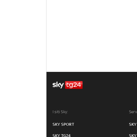
I siti Sky:
Serv
SKY SPORT
SKY
SKY TG24
SKY