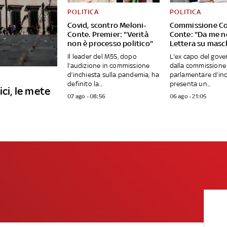
POLITICA
POLITICA
Covid, scontro Meloni-
Commissione Co
Conte. Premier: "Verità
Conte: "Da me no 
non è processo politico"
Lettera su masc
Il leader del M5S, dopo
L'ex capo del gove
l’audizione in commissione
dalla commissione
d’inchiesta sulla pandemia, ha
parlamentare d’inc
definito la...
presenta un...
ici, le mete
07 ago - 08:56
06 ago - 21:05