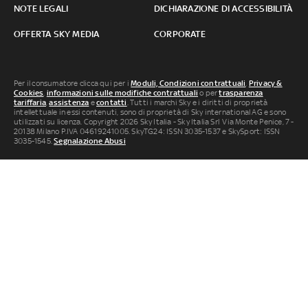
NOTE LEGALI
DICHIARAZIONE DI ACCESSIBILITÀ
OFFERTA SKY MEDIA
CORPORATE
Per il consumatore clicca qui per i
Moduli, Condizioni contrattuali
,
Privacy &
Cookies
,
informazioni sulle modifiche contrattuali
o per
trasparenza
tariffaria
,
assistenza
e
contatti
. Tutti i marchi Sky e i diritti di proprietà
intellettuale in essi contenuti, sono di proprietà di Sky international AG e sono
utilizzati su licenza. Copyright 2026 Sky Italia - Sky Italia Srl Via Monte Penice, 7 -
20138 Milano P.IVA 04619241005. SkyTG24: ISSN 3035-1537 e SkySport: ISSN
3035-1545.
Segnalazione Abusi