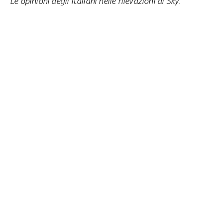
Le opinioni degli italiani nelle rilevazioni di Sky
: