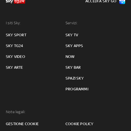
ACCEDI A SKY GO
I siti Sky:
Servizi:
SKY SPORT
SKY TV
SKY TG24
SKY APPS
SKY VIDEO
NOW
SKY ARTE
SKY BAR
SPAZI SKY
PROGRAMMI
Note legali:
GESTIONE COOKIE
COOKIE POLICY