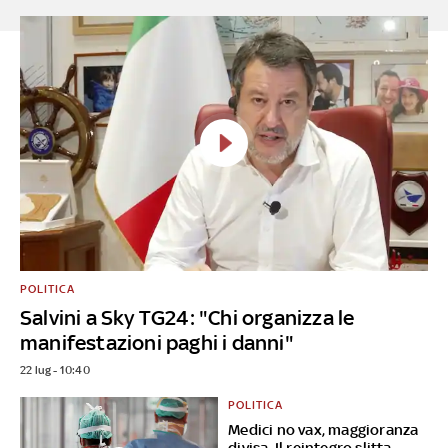
POLITICA
Salvini a Sky TG24: "Chi organizza le
manifestazioni paghi i danni"
22 lug - 10:40
POLITICA
Medici no vax, maggioranza
divisa. Il reintegro slitta