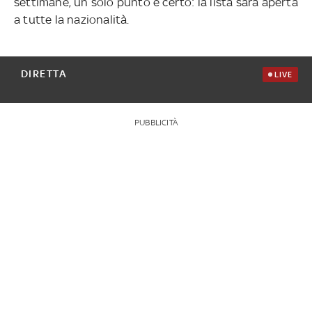
settimane, un solo punto è certo: la lista sarà aperta
a tutte la nazionalità.
DIRETTA
LIVE
PUBBLICITÀ