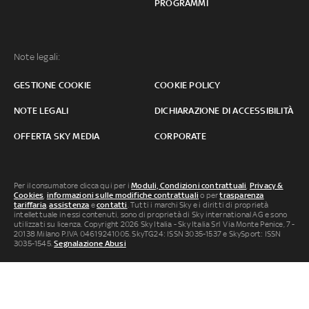
PROGRAMMI
Note legali:
GESTIONE COOKIE
COOKIE POLICY
NOTE LEGALI
DICHIARAZIONE DI ACCESSIBILITÀ
OFFERTA SKY MEDIA
CORPORATE
Per il consumatore clicca qui per i
Moduli, Condizioni contrattuali
,
Privacy &
Cookies
,
informazioni sulle modifiche contrattuali
o per
trasparenza
tariffaria
,
assistenza
e
contatti
. Tutti i marchi Sky e i diritti di proprietà
intellettuale in essi contenuti, sono di proprietà di Sky international AG e sono
utilizzati su licenza. Copyright 2026 Sky Italia - Sky Italia Srl Via Monte Penice, 7 -
20138 Milano P.IVA 04619241005. SkyTG24: ISSN 3035-1537 e SkySport: ISSN
3035-1545.
Segnalazione Abusi