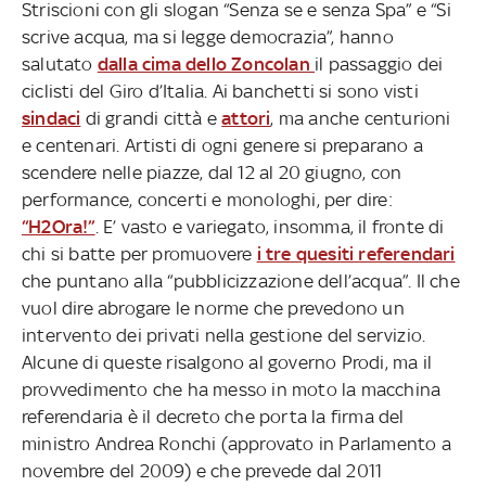
Striscioni con gli slogan “Senza se e senza Spa” e “Si
scrive acqua, ma si legge democrazia”, hanno
salutato
dalla cima dello Zoncolan
il passaggio dei
ciclisti del Giro d’Italia. Ai banchetti si sono visti
sindaci
di grandi città e
attori
, ma anche centurioni
e centenari. Artisti di ogni genere si preparano a
scendere nelle piazze, dal 12 al 20 giugno, con
performance, concerti e monologhi, per dire:
“H2Ora!”
. E’ vasto e variegato, insomma, il fronte di
chi si batte per promuovere
i tre quesiti referendari
che puntano alla “pubblicizzazione dell’acqua”. Il che
vuol dire abrogare le norme che prevedono un
intervento dei privati nella gestione del servizio.
Alcune di queste risalgono al governo Prodi, ma il
provvedimento che ha messo in moto la macchina
referendaria è il decreto che porta la firma del
ministro Andrea Ronchi (approvato in Parlamento a
novembre del 2009) e che prevede dal 2011