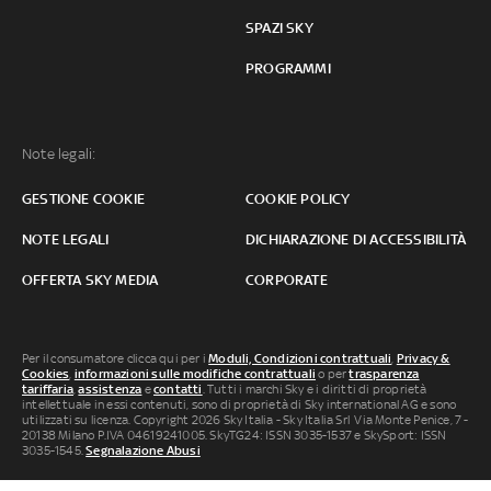
SPAZI SKY
PROGRAMMI
Note legali:
GESTIONE COOKIE
COOKIE POLICY
NOTE LEGALI
DICHIARAZIONE DI ACCESSIBILITÀ
OFFERTA SKY MEDIA
CORPORATE
Per il consumatore clicca qui per i
Moduli, Condizioni contrattuali
,
Privacy &
Cookies
,
informazioni sulle modifiche contrattuali
o per
trasparenza
tariffaria
,
assistenza
e
contatti
. Tutti i marchi Sky e i diritti di proprietà
intellettuale in essi contenuti, sono di proprietà di Sky international AG e sono
utilizzati su licenza. Copyright 2026 Sky Italia - Sky Italia Srl Via Monte Penice, 7 -
20138 Milano P.IVA 04619241005. SkyTG24: ISSN 3035-1537 e SkySport: ISSN
3035-1545.
Segnalazione Abusi