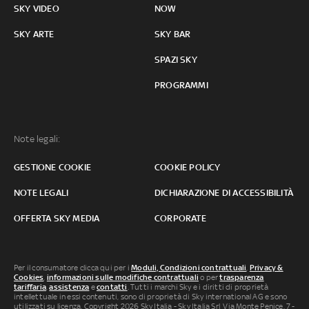
SKY VIDEO
NOW
SKY ARTE
SKY BAR
SPAZI SKY
PROGRAMMI
Note legali:
GESTIONE COOKIE
COOKIE POLICY
NOTE LEGALI
DICHIARAZIONE DI ACCESSIBILITÀ
OFFERTA SKY MEDIA
CORPORATE
Per il consumatore clicca qui per i
Moduli, Condizioni contrattuali
,
Privacy &
Cookies
,
informazioni sulle modifiche contrattuali
o per
trasparenza
tariffaria
,
assistenza
e
contatti
. Tutti i marchi Sky e i diritti di proprietà
intellettuale in essi contenuti, sono di proprietà di Sky international AG e sono
utilizzati su licenza. Copyright 2026 Sky Italia - Sky Italia Srl Via Monte Penice, 7 -