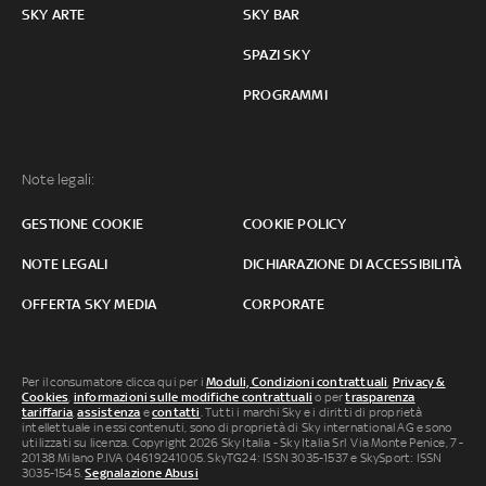
SKY ARTE
SKY BAR
SPAZI SKY
PROGRAMMI
Note legali:
GESTIONE COOKIE
COOKIE POLICY
NOTE LEGALI
DICHIARAZIONE DI ACCESSIBILITÀ
OFFERTA SKY MEDIA
CORPORATE
Per il consumatore clicca qui per i
Moduli, Condizioni contrattuali
,
Privacy &
Cookies
,
informazioni sulle modifiche contrattuali
o per
trasparenza
tariffaria
,
assistenza
e
contatti
. Tutti i marchi Sky e i diritti di proprietà
intellettuale in essi contenuti, sono di proprietà di Sky international AG e sono
utilizzati su licenza. Copyright 2026 Sky Italia - Sky Italia Srl Via Monte Penice, 7 -
20138 Milano P.IVA 04619241005. SkyTG24: ISSN 3035-1537 e SkySport: ISSN
3035-1545.
Segnalazione Abusi