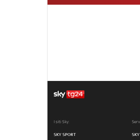
I siti Sky:
Serv
SKY SPORT
SKY