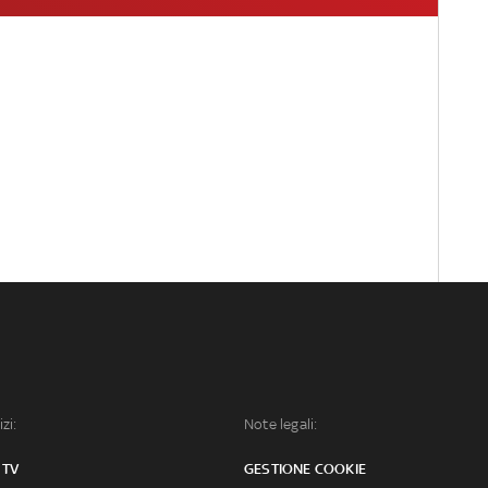
izi:
Note legali:
 TV
GESTIONE COOKIE