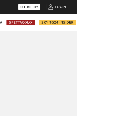
LOGIN
OFFERTE SKY
NA
SPETTACOLO
SKY TG24 INSIDER