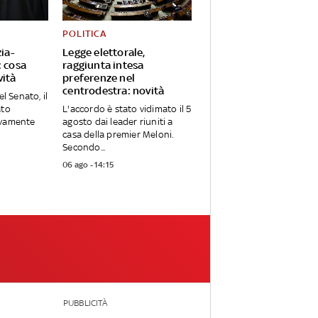
POLITICA
zia-
Legge elettorale,
: cosa
raggiunta intesa
vità
preferenze nel
centrodestra: novità
el Senato, il
ato
L'accordo è stato vidimato il 5
ivamente
agosto dai leader riuniti a
casa della premier Meloni.
Secondo...
06 ago - 14:15
PUBBLICITÀ