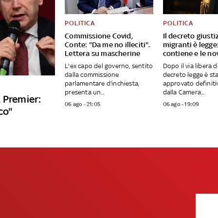
POLITICA
POLITICA
Commissione Covid,
Il decreto giusti
Conte: "Da me no illeciti".
migranti è legge
Lettera su mascherine
contiene e le no
L'ex capo del governo, sentito
Dopo il via libera d
dalla commissione
decreto legge è st
parlamentare d’inchiesta,
approvato definit
presenta un...
dalla Camera....
 Premier:
06 ago - 21:05
06 ago - 19:09
co"