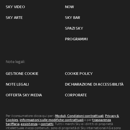
SKY VIDEO
NOW
SKY ARTE
SKY BAR
SPAZI SKY
PROGRAMMI
Note legali:
GESTIONE COOKIE
COOKIE POLICY
NOTE LEGALI
DICHIARAZIONE DI ACCESSIBILITÀ
OFFERTA SKY MEDIA
CORPORATE
Per il consumatore clicca qui per i
Moduli, Condizioni contrattuali
,
Privacy &
Cookies
,
informazioni sulle modifiche contrattuali
o per
trasparenza
tariffaria
,
assistenza
e
contatti
. Tutti i marchi Sky e i diritti di proprietà
intellettuale in essi contenuti, sono di proprietà di Sky international AG e sono