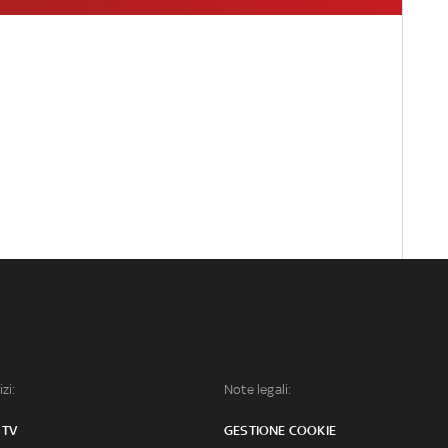
izi:
Note legali:
 TV
GESTIONE COOKIE