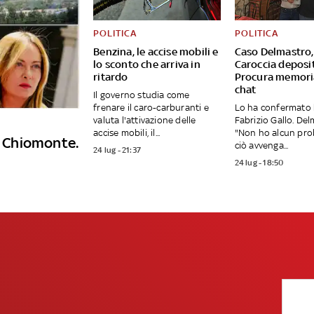
POLITICA
POLITICA
Benzina, le accise mobili e
Caso Delmastro,
lo sconto che arriva in
Caroccia deposit
ritardo
Procura memori
chat
Il governo studia come
frenare il caro-carburanti e
Lo ha confermato 
valuta l'attivazione delle
Fabrizio Gallo. Del
accise mobili, il...
"Non ho alcun pro
 a Chiomonte.
ciò avvenga...
24 lug - 21:37
24 lug - 18:50