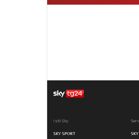
I siti Sky:
Serv
SKY SPORT
SKY