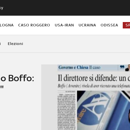
ky
OLOGNA
CASO ROGGERO
USA-IRAN
UCRAINA
ODISSEA
S
i
Elezioni
o Boffo:
"