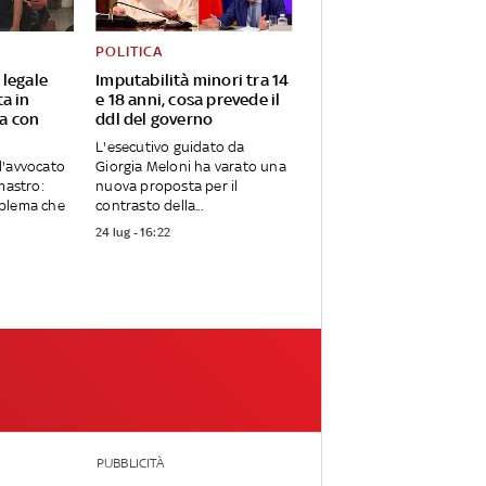
POLITICA
 legale
Imputabilità minori tra 14
a in
e 18 anni, cosa prevede il
a con
ddl del governo
L'esecutivo guidato da
l'avvocato
Giorgia Meloni ha varato una
mastro:
nuova proposta per il
blema che
contrasto della...
24 lug - 16:22
PUBBLICITÀ