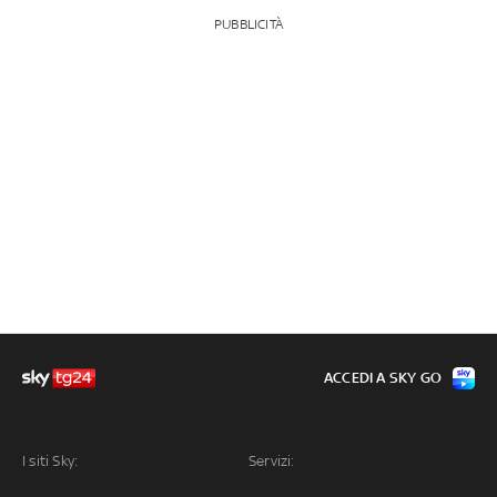
PUBBLICITÀ
ACCEDI A SKY GO
I siti Sky:
Servizi: