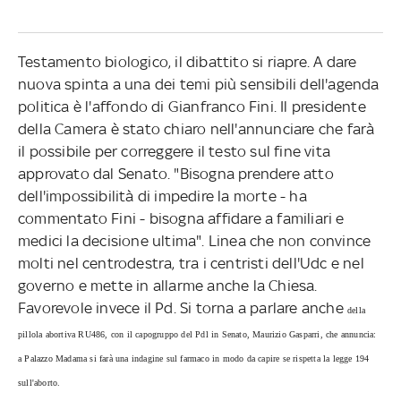
Testamento biologico, il dibattito si riapre. A dare
nuova spinta a una dei temi più sensibili dell'agenda
politica è l'affondo di Gianfranco Fini. Il presidente
della Camera è stato chiaro nell'annunciare che farà
il possibile per correggere il testo sul fine vita
approvato dal Senato. "Bisogna prendere atto
dell'impossibilità di impedire la morte - ha
commentato Fini - bisogna affidare a familiari e
medici la decisione ultima". Linea che non convince
molti nel centrodestra, tra i centristi dell'Udc e nel
governo e mette in allarme anche la Chiesa.
Favorevole invece il Pd. Si torna a parlare anche
della
pillola abortiva RU486, con il capogruppo del Pdl in Senato, Maurizio Gasparri, che annuncia:
a Palazzo Madama si farà una indagine sul farmaco in modo da capire se rispetta la legge 194
sull'aborto.