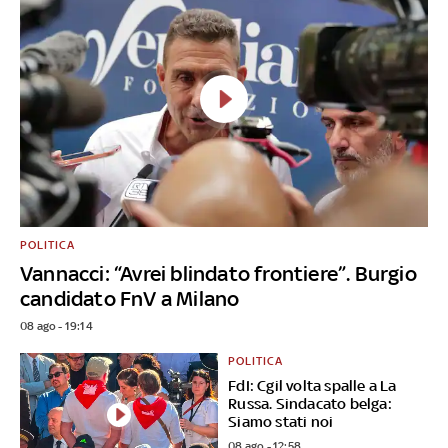
POLITICA
Vannacci: “Avrei blindato frontiere”. Burgio
candidato FnV a Milano
08 ago - 19:14
POLITICA
FdI: Cgil volta spalle a La
Russa. Sindacato belga:
Siamo stati noi
08 ago - 12:58