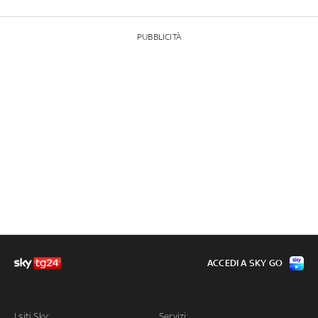
PUBBLICITÀ
ACCEDI A SKY GO
I siti Sky:
Servizi: