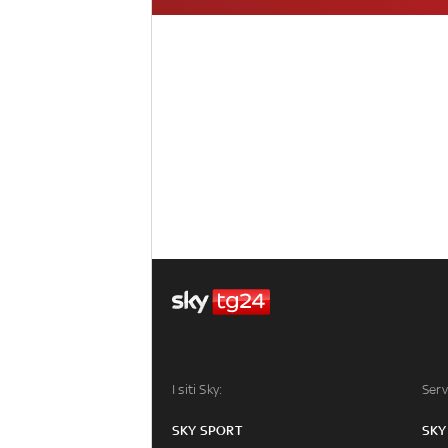
I siti Sky:
Serv
SKY SPORT
SKY