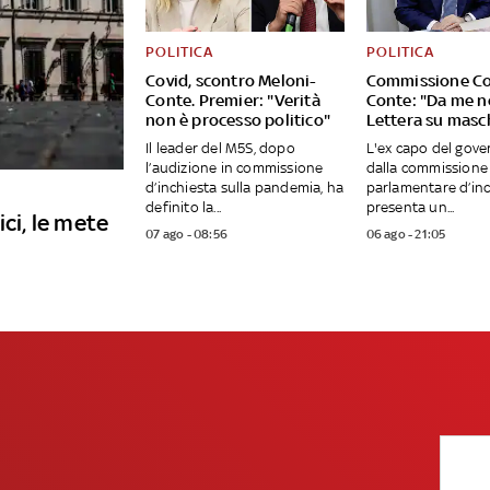
POLITICA
POLITICA
Covid, scontro Meloni-
Commissione Co
Conte. Premier: "Verità
Conte: "Da me no 
non è processo politico"
Lettera su masc
Il leader del M5S, dopo
L'ex capo del gove
l’audizione in commissione
dalla commissione
d’inchiesta sulla pandemia, ha
parlamentare d’inc
definito la...
presenta un...
ici, le mete
07 ago - 08:56
06 ago - 21:05