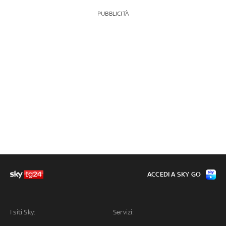
PUBBLICITÀ
ACCEDI A SKY GO
I siti Sky:
Servizi: