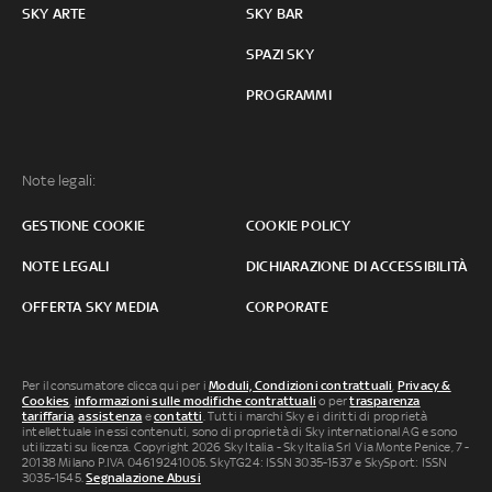
SKY ARTE
SKY BAR
SPAZI SKY
PROGRAMMI
Note legali:
GESTIONE COOKIE
COOKIE POLICY
NOTE LEGALI
DICHIARAZIONE DI ACCESSIBILITÀ
OFFERTA SKY MEDIA
CORPORATE
Per il consumatore clicca qui per i
Moduli, Condizioni contrattuali
,
Privacy &
Cookies
,
informazioni sulle modifiche contrattuali
o per
trasparenza
tariffaria
,
assistenza
e
contatti
. Tutti i marchi Sky e i diritti di proprietà
intellettuale in essi contenuti, sono di proprietà di Sky international AG e sono
utilizzati su licenza. Copyright 2026 Sky Italia - Sky Italia Srl Via Monte Penice, 7 -
20138 Milano P.IVA 04619241005. SkyTG24: ISSN 3035-1537 e SkySport: ISSN
3035-1545.
Segnalazione Abusi