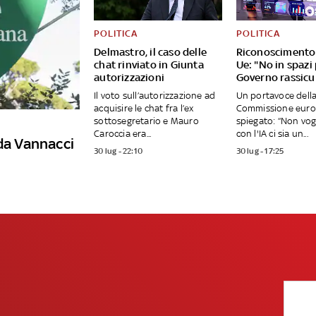
POLITICA
POLITICA
Delmastro, il caso delle
Riconoscimento 
chat rinviato in Giunta
Ue: "No in spazi 
autorizzazioni
Governo rassicu
Il voto sull’autorizzazione ad
Un portavoce dell
acquisire le chat fra l’ex
Commissione euro
sottosegretario e Mauro
spiegato: “Non vo
Caroccia era...
con l'IA ci sia un...
 da Vannacci
30 lug - 22:10
30 lug - 17:25