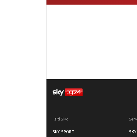
I siti Sky:
Serv
SKY SPORT
SKY