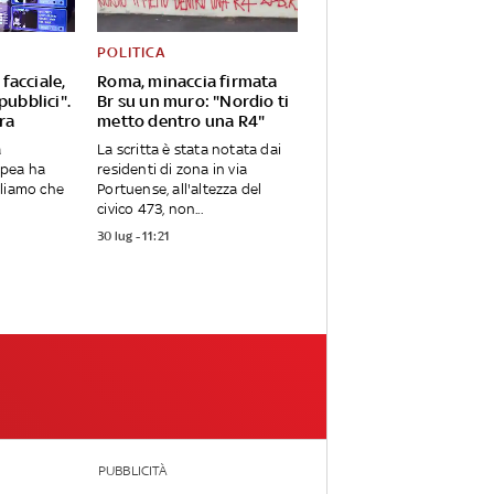
POLITICA
facciale,
Roma, minaccia firmata
pubblici".
Br su un muro: "Nordio ti
ra
metto dentro una R4"
a
La scritta è stata notata dai
pea ha
residenti di zona in via
gliamo che
Portuense, all'altezza del
civico 473, non...
30 lug - 11:21
PUBBLICITÀ