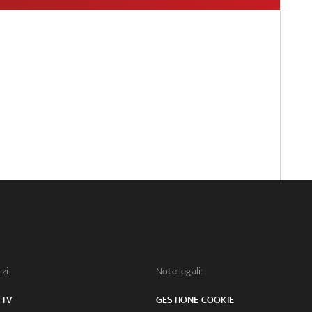
izi:
Note legali:
 TV
GESTIONE COOKIE