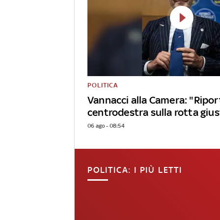
POLITICA
Vannacci alla Camera: "Riport
centrodestra sulla rotta giu
06 ago - 08:54
POLITICA: I PIÙ LETTI