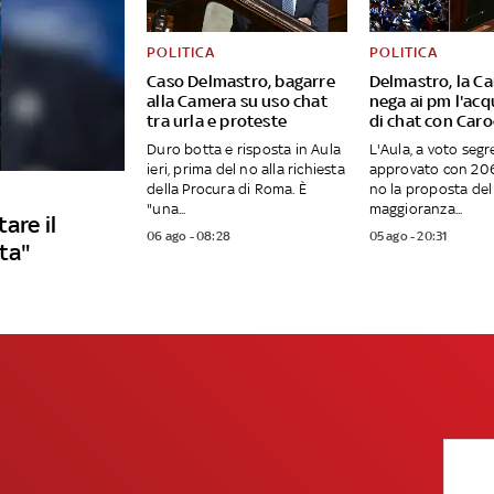
POLITICA
POLITICA
Caso Delmastro, bagarre
Delmastro, la C
alla Camera su uso chat
nega ai pm l'acq
tra urla e proteste
di chat con Caro
Duro botta e risposta in Aula
L'Aula, a voto segr
ieri, prima del no alla richiesta
approvato con 206 
della Procura di Roma. È
no la proposta del 
"una...
maggioranza...
are il
06 ago - 08:28
05 ago - 20:31
sta"