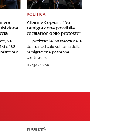
POLITICA
amera
Allarme Copasir: “Su
uisizione
remigrazione possibile
ccia
escalation delle proteste”
eto, ha
"L'ipotizzabile insistenza della
sì e 133
destra radicale sul tema della
relatore di
remigrazione potrebbe
contribuire...
05 ago - 18:54
PUBBLICITÀ