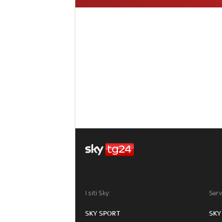
I siti Sky:
Serv
SKY SPORT
SKY