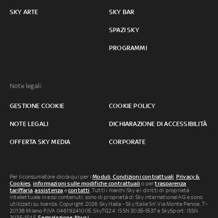
SKY ARTE
SKY BAR
SPAZI SKY
PROGRAMMI
Note legali:
GESTIONE COOKIE
COOKIE POLICY
NOTE LEGALI
DICHIARAZIONE DI ACCESSIBILITÀ
OFFERTA SKY MEDIA
CORPORATE
Per il consumatore clicca qui per i
Moduli, Condizioni contrattuali
,
Privacy &
Cookies
,
informazioni sulle modifiche contrattuali
o per
trasparenza
tariffaria
,
assistenza
e
contatti
. Tutti i marchi Sky e i diritti di proprietà
intellettuale in essi contenuti, sono di proprietà di Sky international AG e sono
utilizzati su licenza. Copyright 2026 Sky Italia - Sky Italia Srl Via Monte Penice, 7 -
20138 Milano P.IVA 04619241005. SkyTG24: ISSN 3035-1537 e SkySport: ISSN
3035-1545.
Segnalazione Abusi