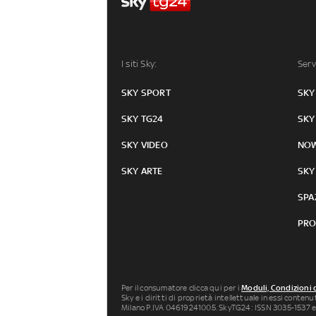
I siti Sky:
Serv
SKY SPORT
SKY
SKY TG24
SKY
SKY VIDEO
NO
SKY ARTE
SKY
SPA
PRO
Per il consumatore clicca qui per i
Moduli, Condizioni 
Sky e i diritti di proprietà intellettuale in essi conten
Milano P.IVA 04619241005. SkyTG24: ISSN 3035-1537 e