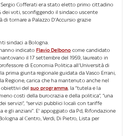
Sergio Cofferati era stato eletto primo cittadino
 dei voti, sconfiggendo il sindaco uscente
rà di tornare a Palazzo D’Accursio grazie
anti sindaci a Bologna.
 hanno indicato
Flavio Delbono
come candidato
mantovano il 17 settembre del 1959, laureato in
ofessore di Economia Politica all’Università di
la prima giunta regionale guidata da Vasco Errani,
lla Regione, carica che ha mantenuto anche nel
obiettivi del
suo programma
, la “tutela e la
“meno costi della burocrazia e della politica”, “una
i servizi”, “servizi pubblici locali con tariffe
ia e gli anziani”. E' appoggiato da Pd, Rifondazione
ologna al Centro, Verdi, Di Pietro, Lista per