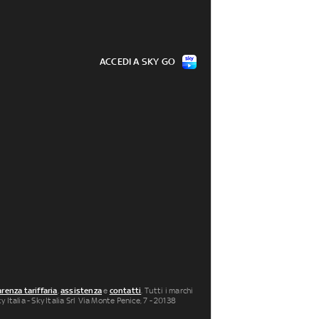
ACCEDI A SKY GO
renza tariffaria
,
assistenza
e
contatti
. Tutti i marchi
 Italia - Sky Italia Srl Via Monte Penice, 7 - 20138