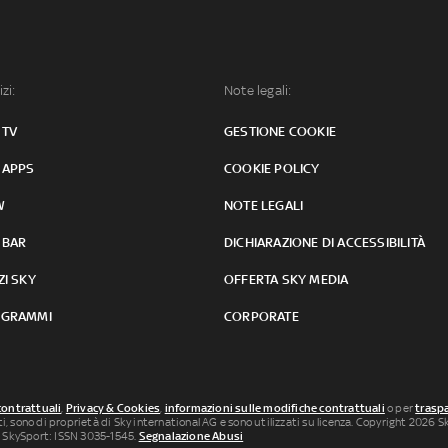
izi:
Note legali:
 TV
GESTIONE COOKIE
 APPS
COOKIE POLICY
W
NOTE LEGALI
 BAR
DICHIARAZIONE DI ACCESSIBILITÀ
ZI SKY
OFFERTA SKY MEDIA
GRAMMI
CORPORATE
contrattuali
,
Privacy & Cookies
,
informazioni sulle modifiche contrattuali
o per
traspa
uti, sono di proprietà di Sky international AG e sono utilizzati su licenza. Copyright 2026 Sky
 SkySport: ISSN 3035-1545.
Segnalazione Abusi