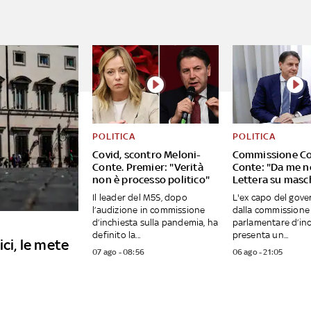
POLITICA
POLITICA
Covid, scontro Meloni-
Commissione Co
Conte. Premier: "Verità
Conte: "Da me no 
non è processo politico"
Lettera su masc
Il leader del M5S, dopo
L'ex capo del gove
l’audizione in commissione
dalla commissione
d’inchiesta sulla pandemia, ha
parlamentare d’inc
definito la...
presenta un...
ici, le mete
07 ago - 08:56
06 ago - 21:05