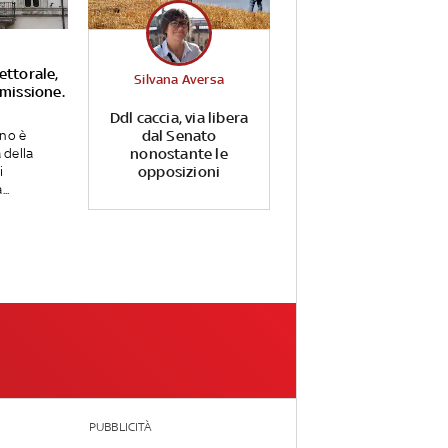
ettorale,
Silvana Aversa
mmissione.
Ddl caccia, via libera
dal Senato
gno è
nonostante le
a della
opposizioni
i
..
PUBBLICITÀ