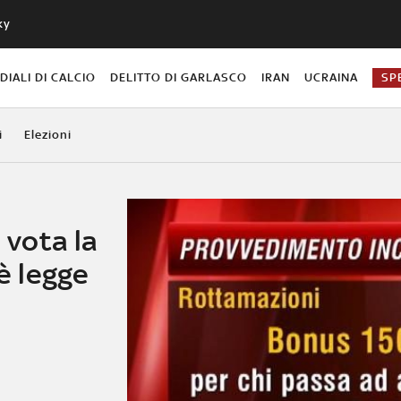
ky
IALI DI CALCIO
DELITTO DI GARLASCO
IRAN
UCRAINA
SP
i
Elezioni
o vota la
 è legge