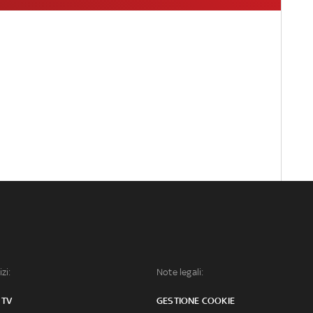
izi:
Note legali:
 TV
GESTIONE COOKIE