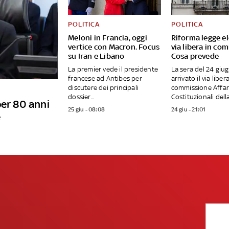
POLITICA
POLITICA
Meloni in Francia, oggi
Riforma legge el
vertice con Macron. Focus
via libera in co
su Iran e Libano
Cosa prevede
La premier vede il presidente
La sera del 24 giu
francese ad Antibes per
arrivato il via liber
discutere dei principali
commissione Affar
dossier...
Costituzionali della.
per 80 anni
25 giu - 08:08
24 giu - 21:01
e