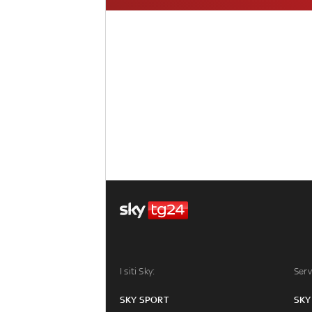
I siti Sky:
Serv
SKY SPORT
SKY