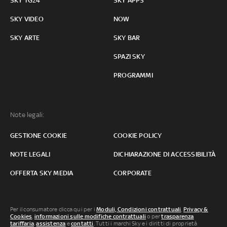
SKY TG24
SKY APPS
SKY VIDEO
NOW
SKY ARTE
SKY BAR
SPAZI SKY
PROGRAMMI
Note legali:
GESTIONE COOKIE
COOKIE POLICY
NOTE LEGALI
DICHIARAZIONE DI ACCESSIBILITÀ
OFFERTA SKY MEDIA
CORPORATE
Per il consumatore clicca qui per i
Moduli, Condizioni contrattuali
,
Privacy &
Cookies
,
informazioni sulle modifiche contrattuali
o per
trasparenza
tariffaria
,
assistenza
e
contatti
. Tutti i marchi Sky e i diritti di proprietà