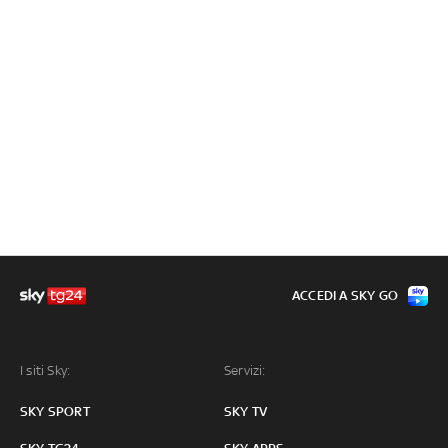
ACCEDI A SKY GO
I siti Sky:
Servizi:
SKY SPORT
SKY TV