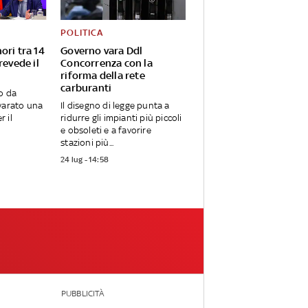
POLITICA
ori tra 14
Governo vara Ddl
revede il
Concorrenza con la
riforma della rete
carburanti
o da
varato una
Il disegno di legge punta a
 il
ridurre gli impianti più piccoli
e obsoleti e a favorire
stazioni più...
24 lug - 14:58
PUBBLICITÀ