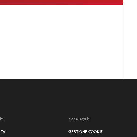
izi:
Note legali:
 TV
GESTIONE COOKIE