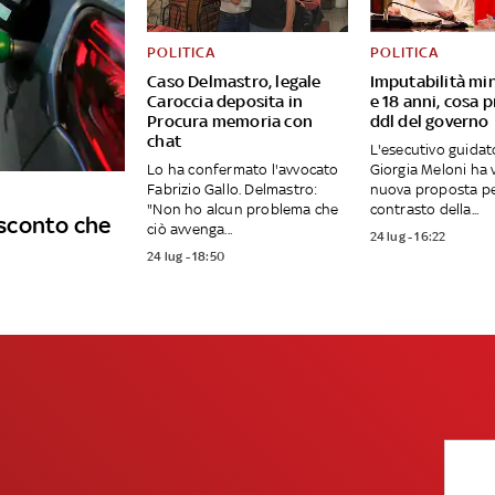
POLITICA
POLITICA
Caso Delmastro, legale
Imputabilità min
Caroccia deposita in
e 18 anni, cosa p
Procura memoria con
ddl del governo
chat
L'esecutivo guidat
Lo ha confermato l'avvocato
Giorgia Meloni ha 
Fabrizio Gallo. Delmastro:
nuova proposta per
"Non ho alcun problema che
contrasto della...
o sconto che
ciò avvenga...
24 lug - 16:22
24 lug - 18:50