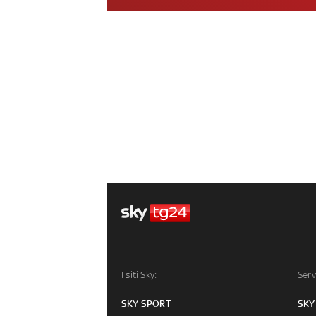
I siti Sky:
Serv
SKY SPORT
SKY