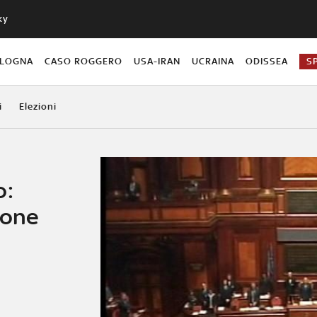
ky
OLOGNA
CASO ROGGERO
USA-IRAN
UCRAINA
ODISSEA
S
i
Elezioni
o:
ione