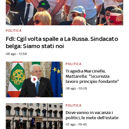
POLITICA
FdI: Cgil volta spalle a La Russa. Sindacato
belga: Siamo stati noi
08 ago - 12:58
POLITICA
Tragedia Marcinelle,
Mattarella: “Sicurezza
lavoro principio fondante”
08 ago - 10:05
POLITICA
Dove vanno in vacanza i
politici, le mete dell'estate
07 ago - 19:45