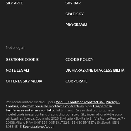
SKY ARTE
SKY BAR
SPAZI SKY
PROGRAMMI
Note legali:
GESTIONE COOKIE
COOKIE POLICY
NOTE LEGALI
DICHIARAZIONE DI ACCESSIBILITÀ
OFFERTA SKY MEDIA
CORPORATE
Per il consumatore clicca qui per i
Moduli, Condizioni contrattuali
,
Privacy &
Cookies
,
informazioni sulle modifiche contrattuali
o per
trasparenza
tariffaria
,
assistenza
e
contatti
. Tutti i marchi Sky e i diritti di proprietà
intellettuale in essi contenuti, sono di proprietà di Sky international AG e sono
utilizzati su licenza. Copyright 2026 Sky Italia - Sky Italia Srl Via Monte Penice, 7 -
20138 Milano P.IVA 04619241005. SkyTG24: ISSN 3035-1537 e SkySport: ISSN
3035-1545.
Segnalazione Abusi