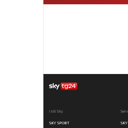
I siti Sky:
Serv
SKY SPORT
SKY