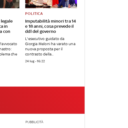
POLITICA
 legale
Imputabilità minori tra 14
a in
e 18 anni, cosa prevede il
a con
ddl del governo
L'esecutivo guidato da
l'avvocato
Giorgia Meloni ha varato una
mastro:
nuova proposta per il
blema che
contrasto della...
24 lug - 16:22
PUBBLICITÀ