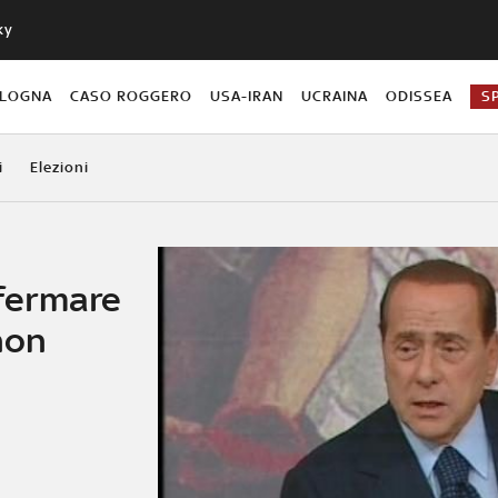
ky
OLOGNA
CASO ROGGERO
USA-IRAN
UCRAINA
ODISSEA
S
i
Elezioni
 fermare
non