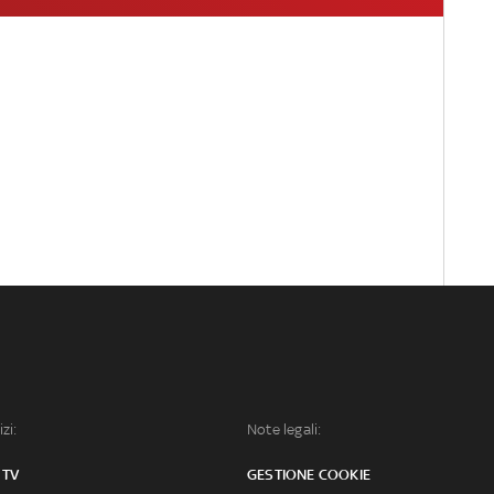
izi:
Note legali:
 TV
GESTIONE COOKIE