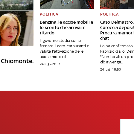
POLITICA
POLITICA
Benzina, le accise mobili e
Caso Delmastro,
lo sconto che arriva in
Caroccia deposit
ritardo
Procura memori
chat
Il governo studia come
frenare il caro-carburanti e
Lo ha confermato 
valuta l'attivazione delle
Fabrizio Gallo. Del
accise mobili, il...
"Non ho alcun pro
 a Chiomonte.
ciò avvenga...
24 lug - 21:37
24 lug - 18:50