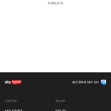
PUBBLICITÀ
ACCEDI A SKY GO
I siti Sky:
Servizi:
SKY SPORT
SKY TV